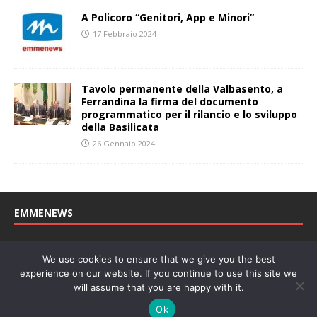
A Policoro “Genitori, App e Minori”
17 Febbraio 2024
Tavolo permanente della Valbasento, a
Ferrandina la firma del documento
programmatico per il rilancio e lo sviluppo
della Basilicata
26 Gennaio 2024
EMMENEWS
Testata registrata al Tribunale di Matera, reg. n. 04/2011 del
We use cookies to ensure that we give you the best
27/04/2011. Direttore Responsabile: Concetta Monzo, Editore: Deah
experience on our website. If you continue to use this site we
soc. coop. P. Iva: 01219430772
will assume that you are happy with it.
Website powered by
Welan
, un marchio di
WeNetwork SRL
Ok