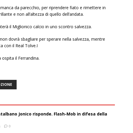
i manca da parecchio, per riprendere fiato e rimettere in
lante e non all’altezza di quello dell’andata.
erà il Miglionico calcio in uno scontro salvezza.
 non dovrà sbagliare per sperare nella salvezza, mentre
ta con il Real Tolve.I
spita il Ferrandina.
ZIONE
talbano Jonico risponde. Flash-Mob in difesa della
s
0