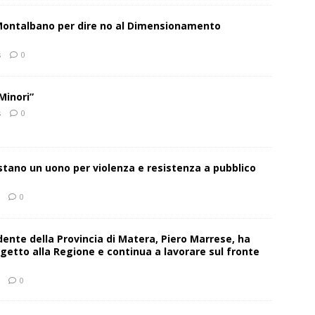
 Montalbano per dire no al Dimensionamento
s
0
Minori”
s
0
estano un uono per violenza e resistenza a pubblico
0
sidente della Provincia di Matera, Piero Marrese, ha
getto alla Regione e continua a lavorare sul fronte
0