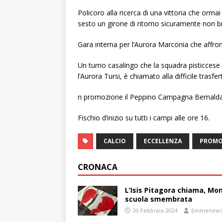
Policoro alla ricerca di una vittoria che orma
sesto un girone di ritorno sicuramente non bril
Gara interna per l’Aurora Marconia che affront
Un turno casalingo che la squadra pisticcese
l’Aurora Tursi, è chiamato alla difficile trasfer
n promozione il Peppino Campagna Bernalda o
Fischio d’inizio su tutti i campi alle ore 16.
CALCIO
ECCELLENZA
PROMO
CRONACA
L’Isis Pitagora chiama, Mon
scuola smembrata
20 Febbraio 2024
Emmenew