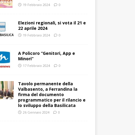
19 Febbraio 2024
0
Elezioni regionali, si vota il 21 e
22 aprile 2024
19 Febbraio 2024
0
A Policoro “Genitori, App e
Minori”
17 Febbraio 2024
0
Tavolo permanente della
Valbasento, a Ferrandina la
firma del documento
programmatico per il rilancio e
lo sviluppo della Basilicata
26 Gennaio 2024
0