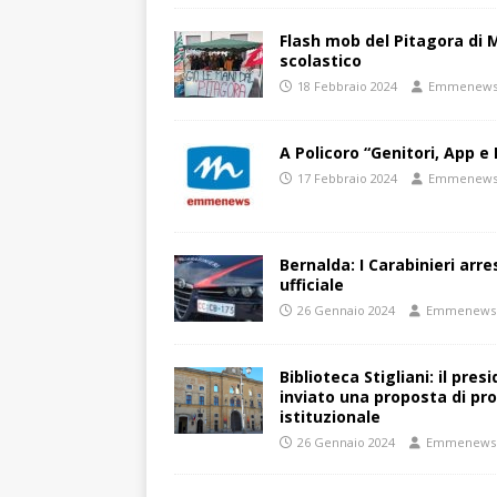
Flash mob del Pitagora di
scolastico
18 Febbraio 2024
Emmenew
A Policoro “Genitori, App e 
17 Febbraio 2024
Emmenew
Bernalda: I Carabinieri arr
ufficiale
26 Gennaio 2024
Emmenews
Biblioteca Stigliani: il pre
inviato una proposta di pro
istituzionale
26 Gennaio 2024
Emmenews