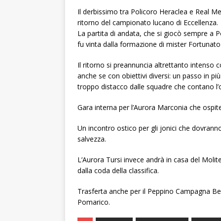
Il derbissimo tra Policoro Heraclea e Real Met
ritorno del campionato lucano di Eccellenza.
La partita di andata, che si giocò sempre a Po
fu vinta dalla formazione di mister Fortunato
Il ritorno si preannuncia altrettanto intenso 
anche se con obiettivi diversi: un passo in p
troppo distacco dalle squadre che contano l’o
Gara interna per l’Aurora Marconia che ospiter
Un incontro ostico per gli jonici che dovranno
salvezza.
L’Aurora Tursi invece andrà in casa del Molit
dalla coda della classifica.
Trasferta anche per il Peppino Campagna Ber
Pomarico.