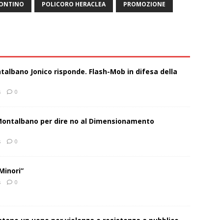
ONTINO
POLICORO HERACLEA
PROMOZIONE
talbano Jonico risponde. Flash-Mob in difesa della
s
0
 Montalbano per dire no al Dimensionamento
s
0
Minori”
s
0