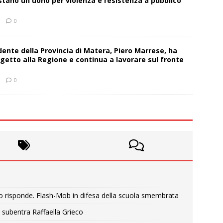
estano un uono per violenza e resistenza a pubblico
0
sidente della Provincia di Matera, Piero Marrese, ha
getto alla Regione e continua a lavorare sul fronte
0
o risponde. Flash-Mob in difesa della scuola smembrata
 subentra Raffaella Grieco