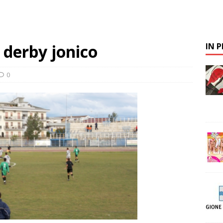
l derby jonico
IN 
0