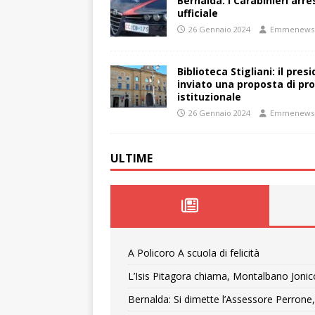
Bernalda: I Carabinieri arr
ufficiale
26 Gennaio 2024
Emmenews
Biblioteca Stigliani: il pre
inviato una proposta di pro
istituzionale
26 Gennaio 2024
Emmenews
ULTIME
A Policoro A scuola di felicità
L’Isis Pitagora chiama, Montalbano Jonic
Bernalda: Si dimette l’Assessore Perrone,