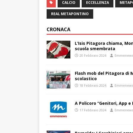
CALCIO
ECCELLENZA
METAP
REAL METAPONTINO
CRONACA
L’Isis Pitagora chiama, Mon
scuola smembrata
20 Febbraio 2024
Emmenew
Flash mob del Pitagora di
scolastico
18 Febbraio 2024
Emmenew
A Policoro “Genitori, App e 
17 Febbraio 2024
Emmenew