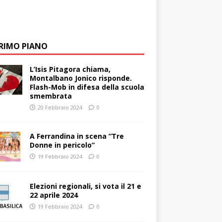
PRIMO PIANO
L’Isis Pitagora chiama,
Montalbano Jonico risponde.
Flash-Mob in difesa della scuola
smembrata
20 Febbraio 2024
0
A Ferrandina in scena “Tre
Donne in pericolo”
19 Febbraio 2024
0
Elezioni regionali, si vota il 21 e
22 aprile 2024
19 Febbraio 2024
0