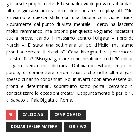
giocarsi le proprie carte. E la squadra vuole provare ad andare
oltre e giocarsi ancora le residue speranze di play off. “Noi
arriviamo a questa sfida con una buona condizione fisica.
Sicuramente dal punto di vista mentale il derby ha lasciato
molto rammarico, ma proprio per questo vogliamo riscattare
quella prova, dando il massimo contro l’Olgiata – riprende
Nurchi –. E’ stata una settimana un po’ difficile, ma siamo
pronti a cercare il riscatto”. Cosa bisogna fare per vincere
questa sfida? “Bisogna giocare concentrati per tutti i 50 minuti
di gara, senza mai distrarsi. Dobbiamo evitare, in poche
parole, di commettere errori stupidi, che nelle ultime gare
spesso ci hanno condannati. Poi in avanti dobbiamo essere più
pronti e determinati, soprattutto sotto porta, cercando di
concretizzare le occasioni create”. L’appuntamento è per le 16
di sabato al PalaOlgiata di Roma.
CALCIO A 5
CAMPIONATO
DOMAR TAKLER MATERA
SERIE A/2