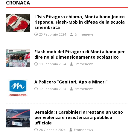
CRONACA
L’Isis Pitagora chiama, Montalbano Jonico
risponde. Flash-Mob in difesa della scuola
smembrata
20 Febbraio 2024
Emmenews
Flash mob del Pitagora di Montalbano per
dire no al Dimensionamento scolastico
18 Febbraio 2024
Emmenews
A Policoro “Genitori, App e Minori”
17 Febbraio 2024
Emmenews
Bernalda: I Carabinieri arrestano un uono
per violenza e resistenza a pubblico
ufficiale
26 Gennaio 2024
Emmenews