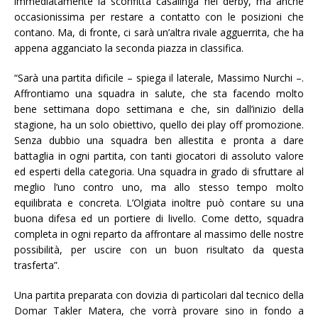
immediatamente la sconfitta casalinga nel derby, ma anche
occasionissima per restare a contatto con le posizioni che
contano. Ma, di fronte, ci sarà un’altra rivale agguerrita, che ha
appena agganciato la seconda piazza in classifica.
“Sarà una partita dificile – spiega il laterale, Massimo Nurchi –.
Affrontiamo una squadra in salute, che sta facendo molto
bene settimana dopo settimana e che, sin dall’inizio della
stagione, ha un solo obiettivo, quello dei play off promozione.
Senza dubbio una squadra ben allestita e pronta a dare
battaglia in ogni partita, con tanti giocatori di assoluto valore
ed esperti della categoria. Una squadra in grado di sfruttare al
meglio l’uno contro uno, ma allo stesso tempo molto
equilibrata e concreta. L’Olgiata inoltre può contare su una
buona difesa ed un portiere di livello. Come detto, squadra
completa in ogni reparto da affrontare al massimo delle nostre
possibilità, per uscire con un buon risultato da questa
trasferta”.
Una partita preparata con dovizia di particolari dal tecnico della
Domar Takler Matera, che vorrà provare sino in fondo a