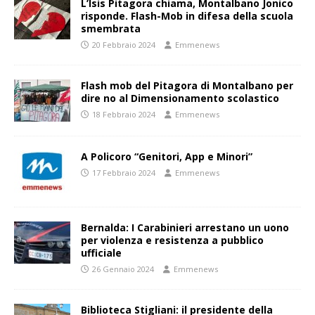
L’Isis Pitagora chiama, Montalbano Jonico
risponde. Flash-Mob in difesa della scuola
smembrata
20 Febbraio 2024
Emmenews
Flash mob del Pitagora di Montalbano per
dire no al Dimensionamento scolastico
18 Febbraio 2024
Emmenews
A Policoro “Genitori, App e Minori”
17 Febbraio 2024
Emmenews
Bernalda: I Carabinieri arrestano un uono
per violenza e resistenza a pubblico
ufficiale
26 Gennaio 2024
Emmenews
Biblioteca Stigliani: il presidente della