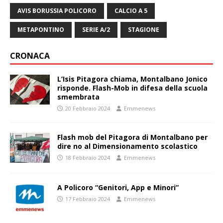
AVIS BORUSSIA POLICORO
CALCIO A 5
METAPONTINO
SERIE A/2
STAGIONE
CRONACA
L’Isis Pitagora chiama, Montalbano Jonico
risponde. Flash-Mob in difesa della scuola
smembrata
20 Febbraio 2024
Emmenews
Flash mob del Pitagora di Montalbano per
dire no al Dimensionamento scolastico
18 Febbraio 2024
Emmenews
A Policoro “Genitori, App e Minori”
17 Febbraio 2024
Emmenews