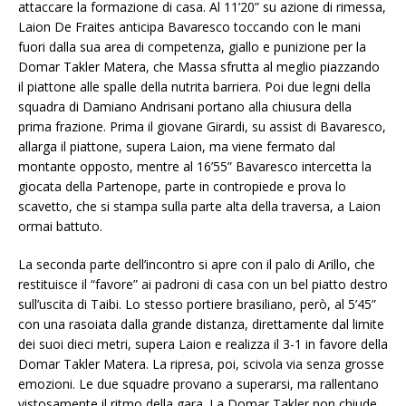
attaccare la formazione di casa. Al 11’20” su azione di rimessa,
Laion De Fraites anticipa Bavaresco toccando con le mani
fuori dalla sua area di competenza, giallo e punizione per la
Domar Takler Matera, che Massa sfrutta al meglio piazzando
il piattone alle spalle della nutrita barriera. Poi due legni della
squadra di Damiano Andrisani portano alla chiusura della
prima frazione. Prima il giovane Girardi, su assist di Bavaresco,
allarga il piattone, supera Laion, ma viene fermato dal
montante opposto, mentre al 16’55” Bavaresco intercetta la
giocata della Partenope, parte in contropiede e prova lo
scavetto, che si stampa sulla parte alta della traversa, a Laion
ormai battuto.
La seconda parte dell’incontro si apre con il palo di Arillo, che
restituisce il “favore” ai padroni di casa con un bel piatto destro
sull’uscita di Taibi. Lo stesso portiere brasiliano, però, al 5’45”
con una rasoiata dalla grande distanza, direttamente dal limite
dei suoi dieci metri, supera Laion e realizza il 3-1 in favore della
Domar Takler Matera. La ripresa, poi, scivola via senza grosse
emozioni. Le due squadre provano a superarsi, ma rallentano
vistosamente il ritmo della gara. La Domar Takler non chiude