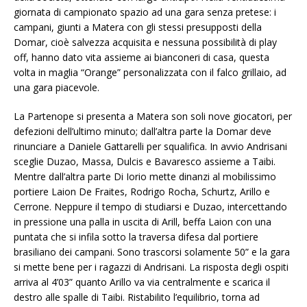
giornata di campionato spazio ad una gara senza pretese: i
campani, giunti a Matera con gli stessi presupposti della
Domar, cioè salvezza acquisita e nessuna possibilità di play
off, hanno dato vita assieme ai bianconeri di casa, questa
volta in maglia “Orange” personalizzata con il falco grillaio, ad
una gara piacevole.
La Partenope si presenta a Matera son soli nove giocatori, per
defezioni dell’ultimo minuto; dall’altra parte la Domar deve
rinunciare a Daniele Gattarelli per squalifica. In avvio Andrisani
sceglie Duzao, Massa, Dulcis e Bavaresco assieme a Taibi.
Mentre dall’altra parte Di Iorio mette dinanzi al mobilissimo
portiere Laion De Fraites, Rodrigo Rocha, Schurtz, Arillo e
Cerrone. Neppure il tempo di studiarsi e Duzao, intercettando
in pressione una palla in uscita di Arill, beffa Laion con una
puntata che si infila sotto la traversa difesa dal portiere
brasiliano dei campani. Sono trascorsi solamente 50” e la gara
si mette bene per i ragazzi di Andrisani. La risposta degli ospiti
arriva al 4’03” quanto Arillo va via centralmente e scarica il
destro alle spalle di Taibi. Ristabilito l’equilibrio, torna ad