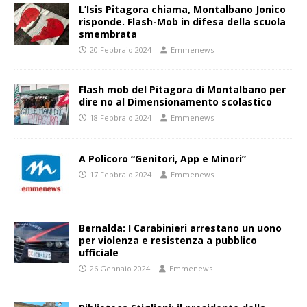
L’Isis Pitagora chiama, Montalbano Jonico
risponde. Flash-Mob in difesa della scuola
smembrata
20 Febbraio 2024
Emmenews
Flash mob del Pitagora di Montalbano per
dire no al Dimensionamento scolastico
18 Febbraio 2024
Emmenews
A Policoro “Genitori, App e Minori”
17 Febbraio 2024
Emmenews
Bernalda: I Carabinieri arrestano un uono
per violenza e resistenza a pubblico
ufficiale
26 Gennaio 2024
Emmenews