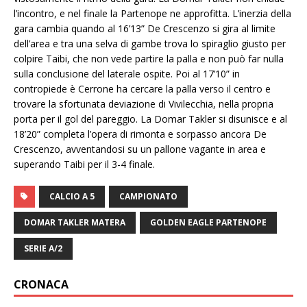
l’incontro, e nel finale la Partenope ne approfitta. L’inerzia della
gara cambia quando al 16’13” De Crescenzo si gira al limite
dell’area e tra una selva di gambe trova lo spiraglio giusto per
colpire Taibi, che non vede partire la palla e non può far nulla
sulla conclusione del laterale ospite. Poi al 17’10” in
contropiede è Cerrone ha cercare la palla verso il centro e
trovare la sfortunata deviazione di Vivilecchia, nella propria
porta per il gol del pareggio. La Domar Takler si disunisce e al
18’20” completa l’opera di rimonta e sorpasso ancora De
Crescenzo, avventandosi su un pallone vagante in area e
superando Taibi per il 3-4 finale.
CALCIO A 5
CAMPIONATO
DOMAR TAKLER MATERA
GOLDEN EAGLE PARTENOPE
SERIE A/2
CRONACA