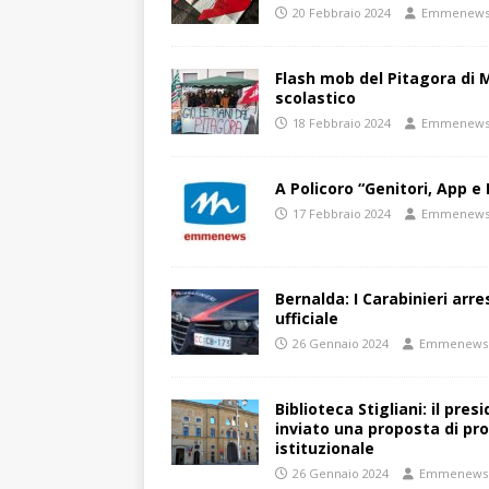
20 Febbraio 2024
Emmenew
Flash mob del Pitagora di
scolastico
18 Febbraio 2024
Emmenew
A Policoro “Genitori, App e 
17 Febbraio 2024
Emmenew
Bernalda: I Carabinieri arr
ufficiale
26 Gennaio 2024
Emmenews
Biblioteca Stigliani: il pre
inviato una proposta di pro
istituzionale
26 Gennaio 2024
Emmenews