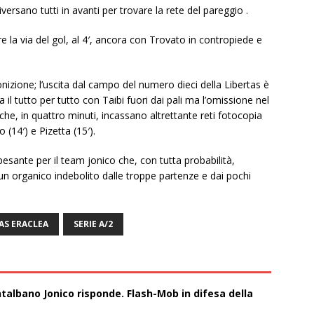
versano tutti in avanti per trovare la rete del pareggio .
re la via del gol, al 4′, ancora con Trovato in contropiede e
zione; l’uscita dal campo del numero dieci della Libertas è
il tutto per tutto con Taibi fuori dai pali ma l’omissione nel
che, in quattro minuti, incassano altrettante reti fotocopia
(14′) e Pizetta (15′).
 pesante per il team jonico che, con tutta probabilità,
 un organico indebolito dalle troppe partenze e dai pochi
AS ERACLEA
SERIE A/2
talbano Jonico risponde. Flash-Mob in difesa della