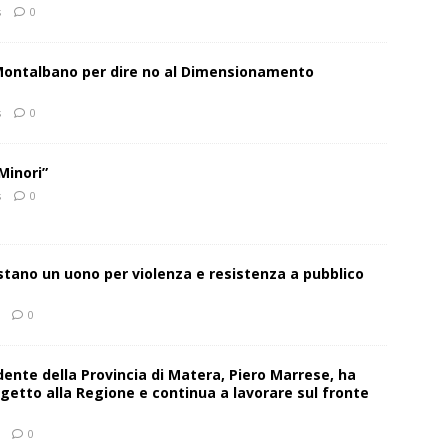
s
0
 Montalbano per dire no al Dimensionamento
s
0
Minori”
s
0
estano un uono per violenza e resistenza a pubblico
0
sidente della Provincia di Matera, Piero Marrese, ha
getto alla Regione e continua a lavorare sul fronte
0