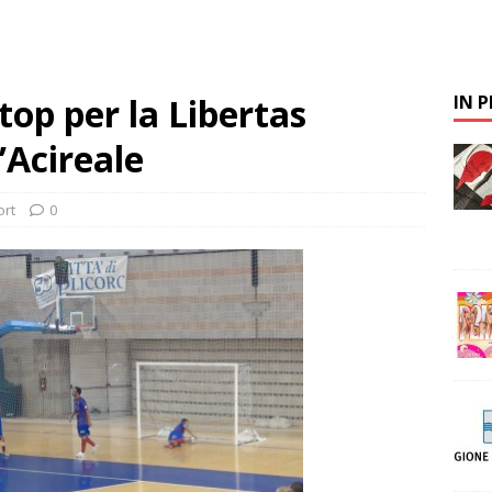
stop per la Libertas
IN 
l’Acireale
ort
0