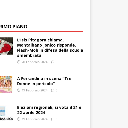
PRIMO PIANO
L’Isis Pitagora chiama,
Montalbano Jonico risponde.
Flash-Mob in difesa della scuola
smembrata
20 Febbraio 2024
0
A Ferrandina in scena “Tre
Donne in pericolo”
19 Febbraio 2024
0
Elezioni regionali, si vota il 21 e
22 aprile 2024
19 Febbraio 2024
0