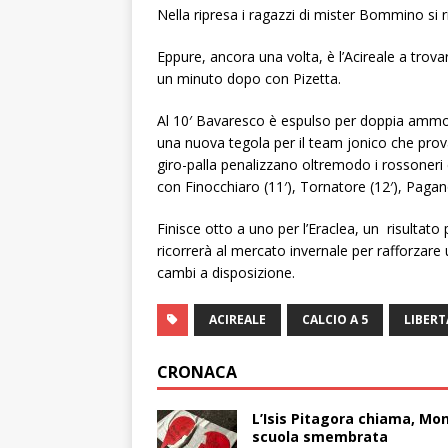
Nella ripresa i ragazzi di mister Bommino si ri
Eppure, ancora una volta, è l’Acireale a trova
un minuto dopo con Pizetta.
Al 10′ Bavaresco è espulso per doppia ammoni
una nuova tegola per il team jonico che prova 
giro-palla penalizzano oltremodo i rossoneri 
con Finocchiaro (11′), Tornatore (12′), Pagano 
Finisce otto a uno per l’Eraclea, un risultato
ricorrerà al mercato invernale per rafforzare
cambi a disposizione.
ACIREALE
CALCIO A 5
LIBERT
CRONACA
L’Isis Pitagora chiama, Mon
scuola smembrata