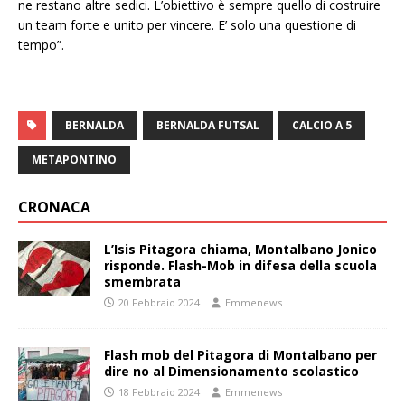
ne restano altre sedici. L’obiettivo è sempre quello di costruire
un team forte e unito per vincere. E’ solo una questione di
tempo”.
BERNALDA
BERNALDA FUTSAL
CALCIO A 5
METAPONTINO
CRONACA
L’Isis Pitagora chiama, Montalbano Jonico
risponde. Flash-Mob in difesa della scuola
smembrata
20 Febbraio 2024
Emmenews
Flash mob del Pitagora di Montalbano per
dire no al Dimensionamento scolastico
18 Febbraio 2024
Emmenews