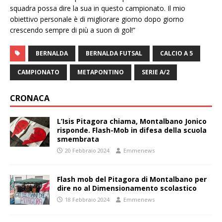
squadra possa dire la sua in questo campionato. Il mio
obiettivo personale è di migliorare giorno dopo giorno
crescendo sempre di più a suon di gol!”
BERNALDA
BERNALDA FUTSAL
CALCIO A 5
CAMPIONATO
METAPONTINO
SERIE A/2
CRONACA
L’Isis Pitagora chiama, Montalbano Jonico
risponde. Flash-Mob in difesa della scuola
smembrata
20 Febbraio 2024
Emmenews
Flash mob del Pitagora di Montalbano per
dire no al Dimensionamento scolastico
18 Febbraio 2024
Emmenews