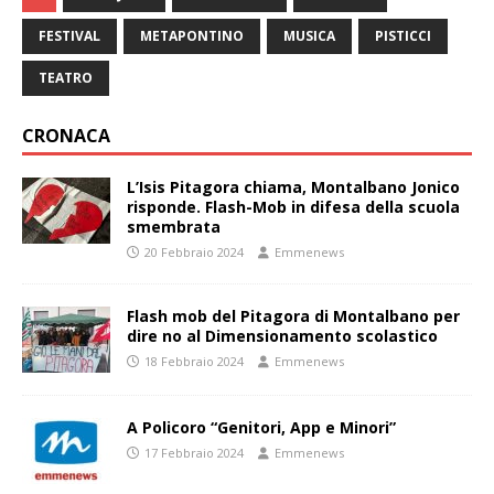
FESTIVAL
METAPONTINO
MUSICA
PISTICCI
TEATRO
CRONACA
L’Isis Pitagora chiama, Montalbano Jonico
risponde. Flash-Mob in difesa della scuola
smembrata
20 Febbraio 2024
Emmenews
Flash mob del Pitagora di Montalbano per
dire no al Dimensionamento scolastico
18 Febbraio 2024
Emmenews
A Policoro “Genitori, App e Minori”
17 Febbraio 2024
Emmenews