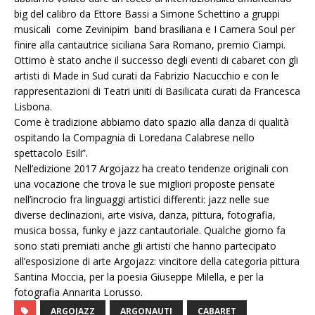
big del calibro da Ettore Bassi a Simone Schettino a gruppi
musicali come Zevinipim band brasiliana e I Camera Soul per
finire alla cantautrice siciliana Sara Romano, premio Ciampi.
Ottimo è stato anche il successo degli eventi di cabaret con gli
artisti di Made in Sud curati da Fabrizio Nacucchio e con le
rappresentazioni di Teatri uniti di Basilicata curati da Francesca
Lisbona.
Come è tradizione abbiamo dato spazio alla danza di qualità
ospitando la Compagnia di Loredana Calabrese nello
spettacolo Esili”.
Nell’edizione 2017 Argojazz ha creato tendenze originali con
una vocazione che trova le sue migliori proposte pensate
nell’incrocio fra linguaggi artistici differenti: jazz nelle sue
diverse declinazioni, arte visiva, danza, pittura, fotografia,
musica bossa, funky e jazz cantautoriale. Qualche giorno fa
sono stati premiati anche gli artisti che hanno partecipato
all’esposizione di arte Argojazz: vincitore della categoria pittura
Santina Moccia, per la poesia Giuseppe Milella, e per la
fotografia Annarita Lorusso.
ARGOJAZZ
ARGONAUTI
CABARET