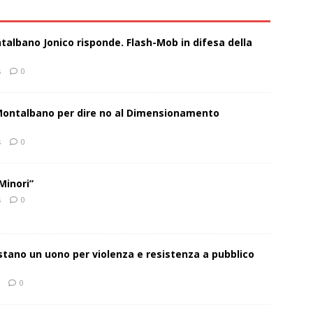
talbano Jonico risponde. Flash-Mob in difesa della
s
0
 Montalbano per dire no al Dimensionamento
s
0
Minori”
s
0
estano un uono per violenza e resistenza a pubblico
0