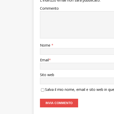
L'indirizzo email non sarà pubblicato.
Commento
Nome
*
Email
*
Sito web
Salva il mio nome, email e sito web in q