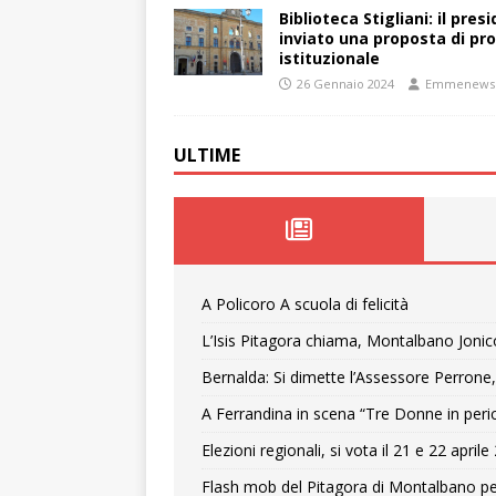
Biblioteca Stigliani: il pre
inviato una proposta di pro
istituzionale
26 Gennaio 2024
Emmenews
ULTIME
A Policoro A scuola di felicità
L’Isis Pitagora chiama, Montalbano Jonic
Bernalda: Si dimette l’Assessore Perrone,
A Ferrandina in scena “Tre Donne in peri
Elezioni regionali, si vota il 21 e 22 april
Flash mob del Pitagora di Montalbano pe