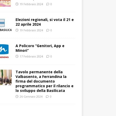
19 Febbraio 2024
0
Elezioni regionali, si vota il 21 e
22 aprile 2024
19 Febbraio 2024
0
A Policoro “Genitori, App e
Minori”
17 Febbraio 2024
0
Tavolo permanente della
Valbasento, a Ferrandina la
firma del documento
programmatico per il rilancio e
lo sviluppo della Basilicata
26 Gennaio 2024
0