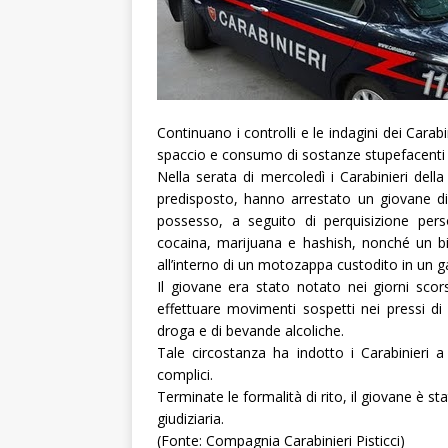
Continuano i controlli e le indagini dei Carabi
spaccio e consumo di sostanze stupefacenti n
Nella serata di mercoledì i Carabinieri della
predisposto, hanno arrestato un giovane di v
possesso, a seguito di perquisizione perso
cocaina, marijuana e hashish, nonché un bi
all’interno di un motozappa custodito in un g
Il giovane era stato notato nei giorni scors
effettuare movimenti sospetti nei pressi di
droga e di bevande alcoliche.
Tale circostanza ha indotto i Carabinieri a 
complici.
Terminate le formalità di rito, il giovane è st
giudiziaria.
(Fonte: Compagnia Carabinieri Pisticci)