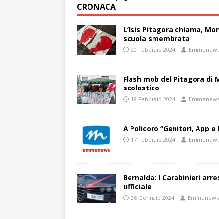
CRONACA
L’Isis Pitagora chiama, Mon
scuola smembrata
20 Febbraio 2024
Emmenew
Flash mob del Pitagora di
scolastico
18 Febbraio 2024
Emmenew
A Policoro “Genitori, App e 
17 Febbraio 2024
Emmenew
Bernalda: I Carabinieri arr
ufficiale
26 Gennaio 2024
Emmenews