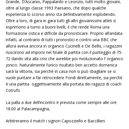
Grande, D’Ascanio, Pappalardo e Leonzio, tutti molto giovani,
oltre al lungo classe 1993 Paesano, che dopo qualche
esperienza lo scorso anno sta definitivamente esplodendo.
Oltre a loro, di gara in gara tutti gli altri giovanissimi atleti si
esprimono a turno a buoni livelli, il che rende Roma una
formazione ostica e difficile da pronosticare. Proprio all’andata
infatti, al contrario di tutti i pronostici e contro una BBC che
allora aveva ancora in organico Cucinelli e De Bellis, i ragazzini
riuscirono ad imporsi nel finale di partita con il punteggio di 75-
72 dando vita alla crisi che avrebbe poi rivoluzionato l’ organico
jonico. Naturalmente l’unico risultato ben accetto domenica
sarà la vittoria, sia perchè in casa non si può sbagliare se si
vuole puntare a far retrocedere Fondi direttamente, sia perchè
è una partita oggettivamente alla portata dei ragazzi di coach
Cotrufo
La palla a due dell’incontro è prevista come sempre alle ore
18.00 al Palacampagna,
Arbitreranno il match i signori Capozziello e Baccillieri.