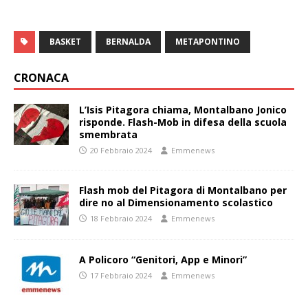
BASKET
BERNALDA
METAPONTINO
CRONACA
L’Isis Pitagora chiama, Montalbano Jonico
risponde. Flash-Mob in difesa della scuola
smembrata
20 Febbraio 2024
Emmenews
Flash mob del Pitagora di Montalbano per
dire no al Dimensionamento scolastico
18 Febbraio 2024
Emmenews
A Policoro “Genitori, App e Minori”
17 Febbraio 2024
Emmenews