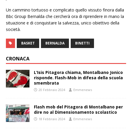
Un cammino tortuoso e complicato quello vissuto finora dalla
Bbc Group Bernalda che cercherà ora di riprendere in mano la
situazione e di conquistare la salvezza, unico obiettivo della
società.
BASKET
BERNALDA
BINETTI
CRONACA
L’Isis Pitagora chiama, Montalbano Jonico
risponde. Flash-Mob in difesa della scuola
smembrata
20 Febbraio 2024
Emmenews
Flash mob del Pitagora di Montalbano per
dire no al Dimensionamento scolastico
18 Febbraio 2024
Emmenews