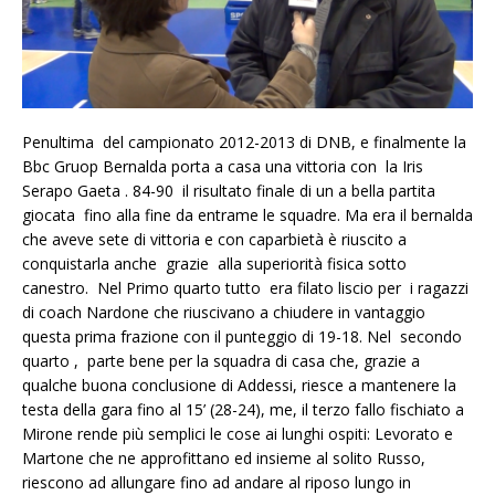
Penultima del campionato 2012-2013 di DNB, e finalmente la
Bbc Gruop Bernalda porta a casa una vittoria con la Iris
Serapo Gaeta . 84-90 il risultato finale di un a bella partita
giocata fino alla fine da entrame le squadre. Ma era il bernalda
che aveve sete di vittoria e con caparbietà è riuscito a
conquistarla anche grazie alla superiorità fisica sotto
canestro. Nel Primo quarto tutto era filato liscio per i ragazzi
di coach Nardone che riuscivano a chiudere in vantaggio
questa prima frazione con il punteggio di 19-18. Nel secondo
quarto , parte bene per la squadra di casa che, grazie a
qualche buona conclusione di Addessi, riesce a mantenere la
testa della gara fino al 15’ (28-24), me, il terzo fallo fischiato a
Mirone rende più semplici le cose ai lunghi ospiti: Levorato e
Martone che ne approfittano ed insieme al solito Russo,
riescono ad allungare fino ad andare al riposo lungo in