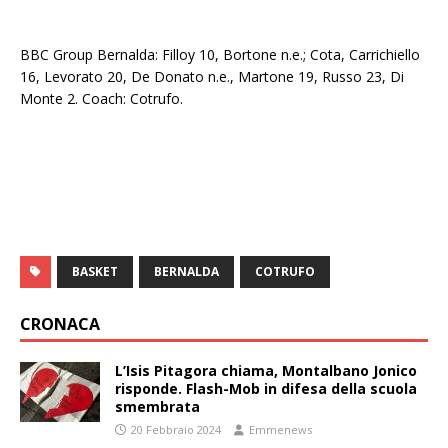
BBC Group Bernalda: Filloy 10, Bortone n.e.; Cota, Carrichiello
16, Levorato 20, De Donato n.e., Martone 19, Russo 23, Di
Monte 2. Coach: Cotrufo.
BASKET
BERNALDA
COTRUFO
CRONACA
L’Isis Pitagora chiama, Montalbano Jonico
risponde. Flash-Mob in difesa della scuola
smembrata
20 Febbraio 2024
Emmenews