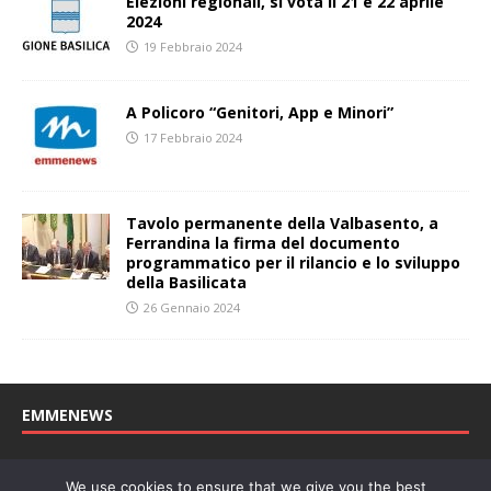
Elezioni regionali, si vota il 21 e 22 aprile
2024
19 Febbraio 2024
A Policoro “Genitori, App e Minori”
17 Febbraio 2024
Tavolo permanente della Valbasento, a
Ferrandina la firma del documento
programmatico per il rilancio e lo sviluppo
della Basilicata
26 Gennaio 2024
EMMENEWS
Testata registrata al Tribunale di Matera, reg. n. 04/2011 del
We use cookies to ensure that we give you the best
27/04/2011. Direttore Responsabile: Concetta Monzo, Editore: Deah