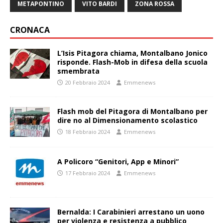
METAPONTINO
VITO BARDI
ZONA ROSSA
CRONACA
L’Isis Pitagora chiama, Montalbano Jonico
risponde. Flash-Mob in difesa della scuola
smembrata
20 Febbraio 2024
Emmenews
Flash mob del Pitagora di Montalbano per
dire no al Dimensionamento scolastico
18 Febbraio 2024
Emmenews
A Policoro “Genitori, App e Minori”
17 Febbraio 2024
Emmenews
Bernalda: I Carabinieri arrestano un uono
per violenza e resistenza a pubblico