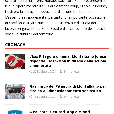
scultore di fama internazionale, Salvatore Sebaste, presenterà
le sue opere mentre il CEO di Cosmet Group, Nicola Rubolino,
illustrerà la istituzionalizzazione di alcune borse di studio.
L’assemblea rappresenta, pertanto, un’importante occasione
di confronto sugli strumenti di assistenza e di tutela dei
lavoratori garantiti da Figec Cisal e di promozione delle attività
sociali e culturali del territorio.
CRONACA
L’Isis Pitagora chiama, Montalbano Jonico
risponde. Flash-Mob in difesa della scuola
smembrata
20 Febbraio 2024
Emmenews
Flash mob del Pitagora di Montalbano per
dire no al Dimensionamento scolastico
18 Febbraio 2024
Emmenews
A Policoro “Genitori, App e Minori”