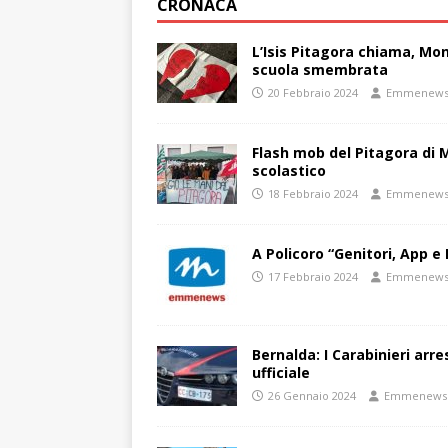
CRONACA
L’Isis Pitagora chiama, Mon
scuola smembrata
20 Febbraio 2024
Emmenew
Flash mob del Pitagora di
scolastico
18 Febbraio 2024
Emmenew
A Policoro “Genitori, App e 
17 Febbraio 2024
Emmenew
Bernalda: I Carabinieri arr
ufficiale
26 Gennaio 2024
Emmenews