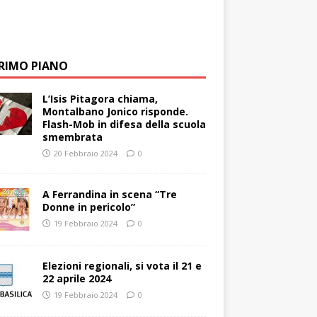
PRIMO PIANO
L’Isis Pitagora chiama,
Montalbano Jonico risponde.
Flash-Mob in difesa della scuola
smembrata
20 Febbraio 2024
0
A Ferrandina in scena “Tre
Donne in pericolo”
19 Febbraio 2024
0
Elezioni regionali, si vota il 21 e
22 aprile 2024
19 Febbraio 2024
0