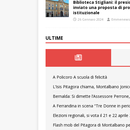
Biblioteca Stigliani: il pre
inviato una proposta di pro
istituzionale
26 Gennaio 2024
Emmenews
ULTIME
A Policoro A scuola di felicità
L’Isis Pitagora chiama, Montalbano Jonic
Bernalda: Si dimette l’Assessore Perrone,
A Ferrandina in scena “Tre Donne in peri
Elezioni regionali, si vota il 21 e 22 april
Flash mob del Pitagora di Montalbano pe