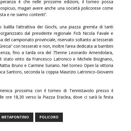
speranza è che nelle prossime edizioni, il torneo possa
ù cospicuo, magari avere anche una società policorese come
esta e ne siamo contenti”.
balilla l’attrattiva dei Giochi, una piazza gremita di tanti
 organizzato dal presidente regionale Ficb Nicola Favale e
ppa del campionato provinciale, riservato soltanto ai tesserati
recia” con tesserati e non, inoltre l’area dedicata ai bambini
presenza, fino a tarda ora del 75enne Leonardo Amendolara,
 è stato vinto da Francesco Latronico e Michele Bisignano,
 Mattia Bruno e Carmine Suriano. Nel torneo Open la vittoria
luca Santoro, seconda la coppia Maurizio Latronico-Giovanni
menica prossima con il torneo di Tennistavolo presso il
alle ore 18,30 verso la Piazza Eraclea, dove ci sarà la festa
METAPONTINO
POLICORO