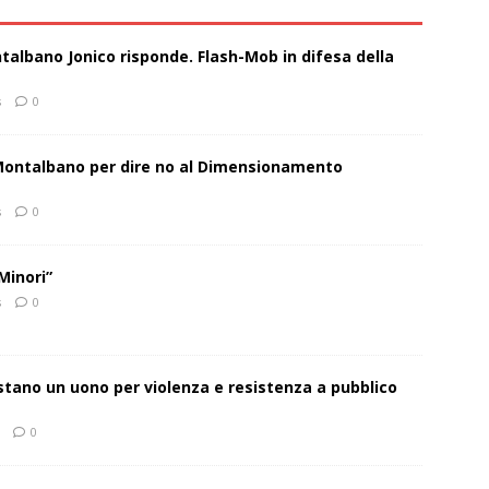
talbano Jonico risponde. Flash-Mob in difesa della
s
0
 Montalbano per dire no al Dimensionamento
s
0
Minori”
s
0
estano un uono per violenza e resistenza a pubblico
0