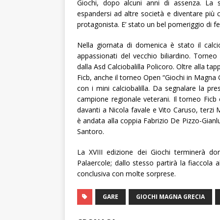
Giochi, dopo alcuni anni di assenza. La 
espandersi ad altre società e diventare pi
protagonista. E’ stato un bel pomeriggio di f
Nella giornata di domenica è stato il calcio 
appassionati del vecchio biliardino. Torneo
dalla Asd Calciobalilla Policoro. Oltre alla ta
Ficb, anche il torneo Open “Giochi in Magna G
con i mini calciobalilla. Da segnalare la 
campione regionale veterani. Il torneo Ficb
davanti a Nicola favale e Vito Caruso, terzi
è andata alla coppia Fabrizio De Pizzo-Gian
Santoro.
La XVIII edizione dei Giochi terminerà do
Palaercole; dallo stesso partirà la fiaccola 
conclusiva con molte sorprese.
GARE
GIOCHI MAGNA GRECIA