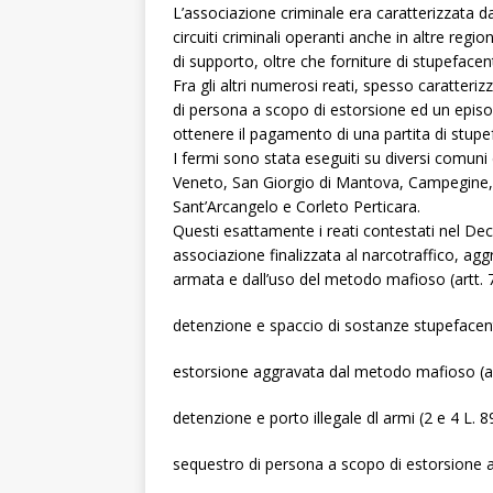
L’associazione criminale era caratterizzata d
circuiti criminali operanti anche in altre regio
di supporto, oltre che forniture di stupefacent
Fra gli altri numerosi reati, spesso caratteri
di persona a scopo di estorsione ed un episod
ottenere il pagamento di una partita di stupe
I fermi sono stata eseguiti su diversi comuni 
Veneto, San Giorgio di Mantova, Campegine, C
Sant’Arcangelo e Corleto Perticara.
Questi esattamente i reati contestati nel De
associazione finalizzata al narcotraffico, aggr
armata e dall’uso del metodo mafioso (artt. 74
detenzione e spaccio di sostanze stupefacenti
estorsione aggravata dal metodo mafioso (art.
detenzione e porto illegale dl armi (2 e 4 L. 8
sequestro di persona a scopo di estorsione a