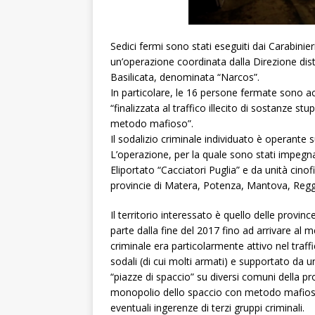
Sedici fermi sono stati eseguiti dai Carabinie
un’operazione coordinata dalla Direzione distr
Basilicata, denominata “Narcos”.
In particolare, le 16 persone fermate sono acc
“finalizzata al traffico illecito di sostanze st
metodo mafioso”.
Il sodalizio criminale individuato è operante
L’operazione, per la quale sono stati impegna
Eliportato “Cacciatori Puglia” e da unità cinof
provincie di Matera, Potenza, Mantova, Reggi
Il territorio interessato è quello delle provi
parte dalla fine del 2017 fino ad arrivare al 
criminale era particolarmente attivo nel traff
sodali (di cui molti armati) e supportato da un
“piazze di spaccio” su diversi comuni della pr
monopolio dello spaccio con metodo mafioso,
eventuali ingerenze di terzi gruppi criminali.