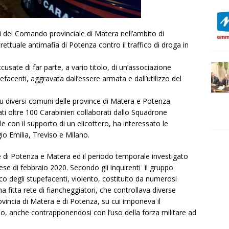
ri del Comando provinciale di Matera nell’ambito di
ettuale antimafia di Potenza contro il traffico di droga in
usate di far parte, a vario titolo, di un’associazione
upefacenti, aggravata dall’essere armata e dall’utilizzo del
 su diversi comuni delle province di Matera e Potenza.
ti oltre 100 Carabinieri collaborati dallo Squadrone
ile con il supporto di un elicottero, ha interessato le
o Emilia, Treviso e Milano.
nce di Potenza e Matera ed il periodo temporale investigato
mese di febbraio 2020. Secondo gli inquirenti il gruppo
ico degli stupefacenti, violento, costituito da numerosi
a fitta rete di fiancheggiatori, che controllava diverse
ovincia di Matera e di Potenza, su cui imponeva il
 anche contrapponendosi con l’uso della forza militare ad