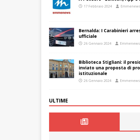
17 Febbraio 2024
Emmenew
Bernalda: I Carabinieri arr
ufficiale
26 Gennaio 2024
Emmenews
Biblioteca Stigliani: il pre
inviato una proposta di pro
istituzionale
26 Gennaio 2024
Emmenews
ULTIME