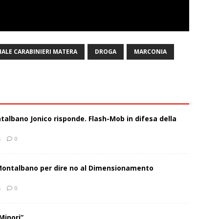
ALE CARABINIERI MATERA
DROGA
MARCONIA
talbano Jonico risponde. Flash-Mob in difesa della
s
0
 Montalbano per dire no al Dimensionamento
s
0
Minori”