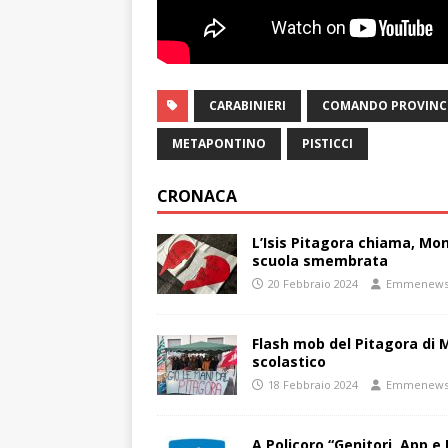
CARABINIERI
COMANDO PROVINCI
METAPONTINO
PISTICCI
CRONACA
L’Isis Pitagora chiama, Mon
scuola smembrata
20 Febbraio 2024
Emmenew
Flash mob del Pitagora di
scolastico
18 Febbraio 2024
Emmenew
A Policoro “Genitori, App e 