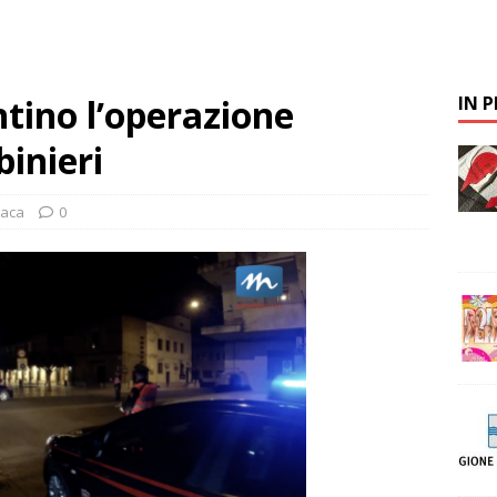
tino l’operazione
IN 
binieri
naca
0