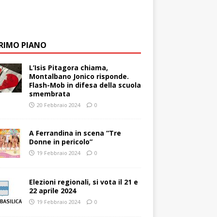
PRIMO PIANO
L’Isis Pitagora chiama,
Montalbano Jonico risponde.
Flash-Mob in difesa della scuola
smembrata
20 Febbraio 2024
0
A Ferrandina in scena “Tre
Donne in pericolo”
19 Febbraio 2024
0
Elezioni regionali, si vota il 21 e
22 aprile 2024
19 Febbraio 2024
0