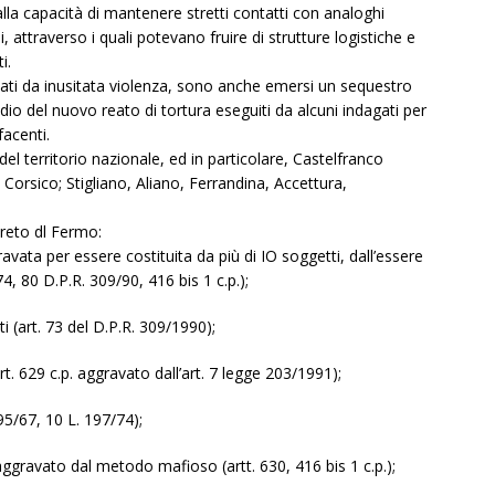
alla capacità di mantenere stretti contatti con analoghi
ni, attraverso i quali potevano fruire di strutture logistiche e
i.
zzati da inusitata violenza, sono anche emersi un sequestro
io del nuovo reato di tortura eseguiti da alcuni indagati per
facenti.
del territorio nazionale, ed in particolare, Castelfranco
orsico; Stigliano, Aliano, Ferrandina, Accettura,
creto dl Fermo:
avata per essere costituita da più di IO soggetti, dall’essere
, 80 D.P.R. 309/90, 416 bis 1 c.p.);
 (art. 73 del D.P.R. 309/1990);
 629 c.p. aggravato dall’art. 7 legge 203/1991);
95/67, 10 L. 197/74);
ggravato dal metodo mafioso (artt. 630, 416 bis 1 c.p.);