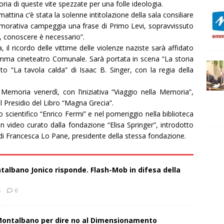
oria di queste vite spezzate per una folle ideologia.
attina c’è stata la solenne intitolazione della sala consiliare
memorativa campeggia una frase di Primo Levi, sopravvissuto
, conoscere è necessario”.
 il ricordo delle vittime delle violenze naziste sarà affidato
amma cineteatro Comunale. Sarà portata in scena “La storia
to “La tavola calda” di Isaac B. Singer, con la regia della
 Memoria venerdì, con l’iniziativa “Viaggio nella Memoria”,
al Presidio del Libro “Magna Grecia”.
 scientifico “Enrico Fermi” e nel pomeriggio nella biblioteca
n video curato dalla fondazione “Elisa Springer”, introdotto
i Francesca Lo Pane, presidente della stessa fondazione.
talbano Jonico risponde. Flash-Mob in difesa della
s
0
 Montalbano per dire no al Dimensionamento