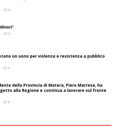
s
0
Minori”
s
0
estano un uono per violenza e resistenza a pubblico
0
sidente della Provincia di Matera, Piero Marrese, ha
getto alla Regione e continua a lavorare sul fronte
0