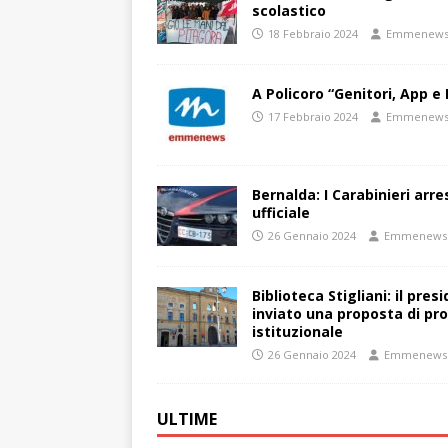
scolastico
18 Febbraio 2024
Emmenew
A Policoro “Genitori, App e 
17 Febbraio 2024
Emmenew
Bernalda: I Carabinieri arr
ufficiale
26 Gennaio 2024
Emmenews
Biblioteca Stigliani: il pre
inviato una proposta di pro
istituzionale
26 Gennaio 2024
Emmenews
ULTIME