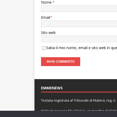
Nome
*
Email
*
Sito web
Salva il mio nome, email e sito web in q
EMMENEWS
Testata registrata al Tribunale di Matera, reg. 
Website powered by
Welan
, un marchio di
WeNe