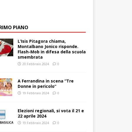
PRIMO PIANO
L’Isis Pitagora chiama,
Montalbano Jonico risponde.
Flash-Mob in difesa della scuola
smembrata
20 Febbraio 2024
0
A Ferrandina in scena “Tre
Donne in pericolo”
19 Febbraio 2024
0
Elezioni regionali, si vota il 21 e
22 aprile 2024
19 Febbraio 2024
0