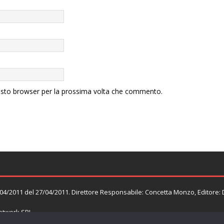
uesto browser per la prossima volta che commento.
n. 04/2011 del 27/04/2011. Direttore Responsabile: Concetta Monzo, Editore:
twork SRL