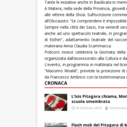
Tante le iniziative anche in Basilicata in mem
A Matera, nella sede della Provincia, giovedì m
alle vittime della Shoà. Sull’iscrizione com
all’Olocausto: “Se comprendere è impossibile
Sempre nella città dei Sassi, ma venerdì sera,
anche ad uno spettacolo teatrale, in progr
di Esther”, adattamento teatrale del raccon
materana Anna Claudia Scammacca.
Policoro invece celebrerà la Giornata della
organizzata dall’assessorato alla Cultura e d
L’evento, in programma in mattinata nel liceo
“Massimo Rinaldi”, prevede la proiezione di i
da Francesco Ambrico con la testimonianza d
CRONACA
L’Isis Pitagora chiama, Mon
scuola smembrata
20 Febbraio 2024
Emmenew
Flash mob del Pitagora di