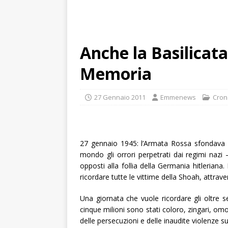
Anche la Basilicata
Memoria
27 Gennaio 2011
Emmenews
Cron
27 gennaio 1945: l’Armata Rossa sfondava i
mondo gli orrori perpetrati dai regimi nazi –
opposti alla follia della Germania hitleriana
ricordare tutte le vittime della Shoah, attrave
Una giornata che vuole ricordare gli oltre se
cinque milioni sono stati coloro, zingari, omo
delle persecuzioni e delle inaudite violenze su