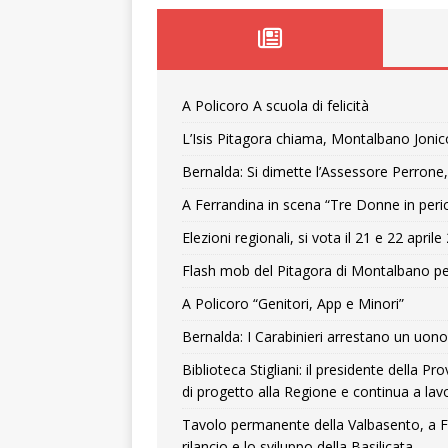
A Policoro A scuola di felicità
L’Isis Pitagora chiama, Montalbano Jonic
Bernalda: Si dimette l’Assessore Perrone,
A Ferrandina in scena “Tre Donne in peri
Elezioni regionali, si vota il 21 e 22 april
Flash mob del Pitagora di Montalbano pe
A Policoro “Genitori, App e Minori”
Bernalda: I Carabinieri arrestano un uono 
Biblioteca Stigliani: il presidente della 
di progetto alla Regione e continua a lavo
Tavolo permanente della Valbasento, a F
rilancio e lo sviluppo della Basilicata