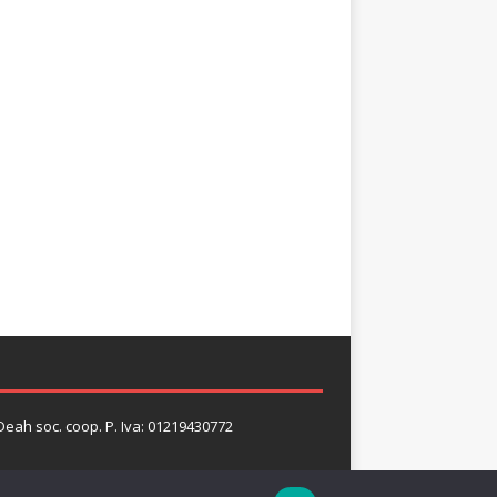
 Deah soc. coop. P. Iva: 01219430772