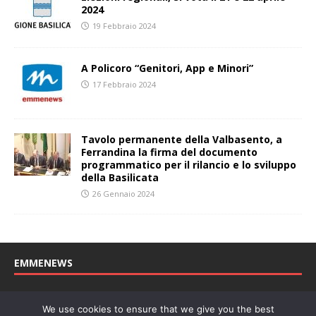
2024
19 Febbraio 2024
A Policoro “Genitori, App e Minori”
17 Febbraio 2024
Tavolo permanente della Valbasento, a
Ferrandina la firma del documento
programmatico per il rilancio e lo sviluppo
della Basilicata
26 Gennaio 2024
EMMENEWS
Testata registrata al Tribunale di Matera, reg. n. 04/2011 del
We use cookies to ensure that we give you the best
27/04/2011. Direttore Responsabile: Concetta Monzo, Editore: Deah