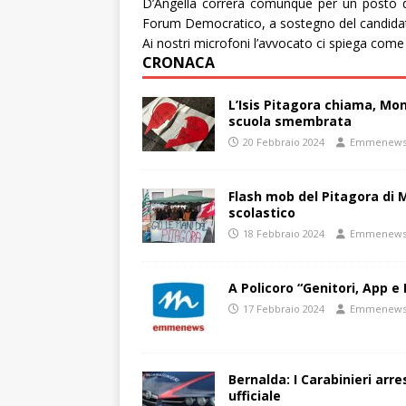
D’Angella correrà comunque per un posto di
Forum Democratico, a sostegno del candidato
Ai nostri microfoni l’avvocato ci spiega com
CRONACA
L’Isis Pitagora chiama, Mon
scuola smembrata
20 Febbraio 2024
Emmenew
Flash mob del Pitagora di
scolastico
18 Febbraio 2024
Emmenew
A Policoro “Genitori, App e 
17 Febbraio 2024
Emmenew
Bernalda: I Carabinieri arr
ufficiale