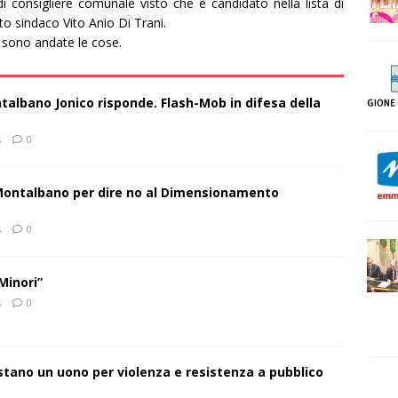
 consigliere comunale visto che è candidato nella lista di
 sindaco Vito Anio Di Trani.
e sono andate le cose.
talbano Jonico risponde. Flash-Mob in difesa della
s
0
 Montalbano per dire no al Dimensionamento
s
0
Minori”
s
0
estano un uono per violenza e resistenza a pubblico