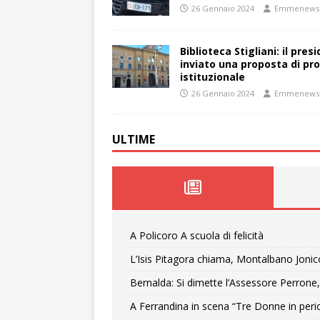
26 Gennaio 2024
Emmenews
Biblioteca Stigliani: il pre
inviato una proposta di pro
istituzionale
26 Gennaio 2024
Emmenews
ULTIME
A Policoro A scuola di felicità
L’Isis Pitagora chiama, Montalbano Jonic
Bernalda: Si dimette l’Assessore Perrone,
A Ferrandina in scena “Tre Donne in peri