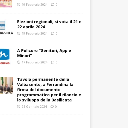
19 Febbraio 2024
0
Elezioni regionali, si vota il 21 e
22 aprile 2024
19 Febbraio 2024
0
A Policoro “Genitori, App e
Minori”
17 Febbraio 2024
0
Tavolo permanente della
Valbasento, a Ferrandina la
firma del documento
programmatico per il rilancio e
lo sviluppo della Basilicata
26 Gennaio 2024
0