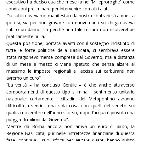
esecutivo ha deciso qualche mese fa nel ‘Milleproroghe’, come
condizioni preliminare per intervenire con altri aiuti.
Da subito avevamo manifestato la nostra contrarietà a questa
ipotesi, sia per non gravare con nuovi tributi su chi già aveva
subito un danno sia perché una tale misura non risolverebbe
praticamente nulla.
Questa posizione, portata avanti con il sostegno indistinto di
tutte le forze politiche della Basilicata, ci sembrava essere
stata ragionevolmente compresa dal Governo, ma a distanza
di un mese e mezzo ci viene ripetuto che senza alzare al
massimo le imposte regionali e l’accisa sui carburanti non
avremo un euro”.
“
La verità – ha concluso Gentile – è che anche attraverso
comportamenti di questo tipo si mina il sentimento unitario
nazionale: certamente i cittadini del Metapontino avranno
difficoltà a sentirsi una sola cosa con quelli del veneto sui
quali, a novembre dell’anno scorso, dopo l’acqua è piovuta una
pioggia di milioni dal Governo”.
Mentre da Roma ancora non arriva un euro di aiuto, la
Regione Basilicata, pur nelle ristrettezze finanziarie di questa
fase, continua i suoi sforzi per aiutare quanti hanno subito