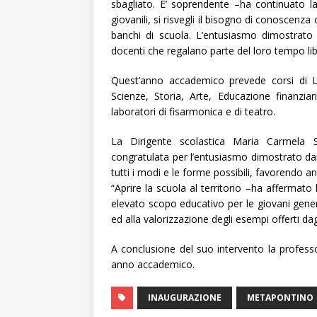
sbagliato. E’ soprendente –ha continuato l
giovanili, si risvegli il bisogno di conoscenz
banchi di scuola. L’entusiasmo dimostrato 
docenti che regalano parte del loro tempo libe
Quest’anno accademico prevede corsi di Let
Scienze, Storia, Arte, Educazione finanziari
laboratori di fisarmonica e di teatro.
La Dirigente scolastica Maria Carmela St
congratulata per l’entusiasmo dimostrato dai 
tutti i modi e le forme possibili, favorendo a
“Aprire la scuola al territorio –ha affermato
elevato scopo educativo per le giovani genera
ed alla valorizzazione degli esempi offerti dagl
A conclusione del suo intervento la professo
anno accademico.
INAUGURAZIONE
METAPONTINO