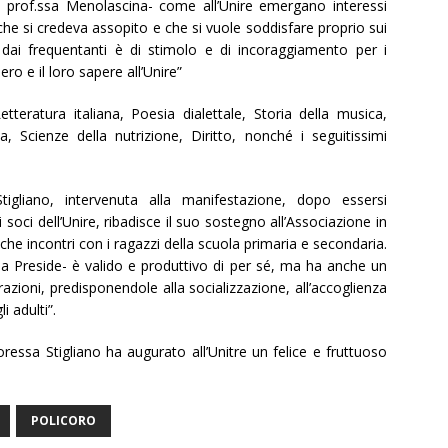
a prof.ssa Menolascina- come all’Unire emergano interessi
a che si credeva assopito e che si vuole soddisfare proprio sui
dai frequentanti è di stimolo e di incoraggiamento per i
ro e il loro sapere all’Unire”
teratura italiana, Poesia dialettale, Storia della musica,
a, Scienze della nutrizione, Diritto, nonché i seguitissimi
igliano, intervenuta alla manifestazione, dopo essersi
soci dell’Unire, ribadisce il suo sostegno all’Associazione in
nche incontri con i ragazzi della scuola primaria e secondaria.
 la Preside- è valido e produttivo di per sé, ma ha anche un
zioni, predisponendole alla socializzazione, all’accoglienza
i adulti”.
ressa Stigliano ha augurato all’Unitre un felice e fruttuoso
POLICORO