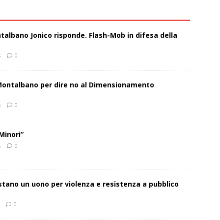
talbano Jonico risponde. Flash-Mob in difesa della
s
0
 Montalbano per dire no al Dimensionamento
s
0
Minori”
s
0
estano un uono per violenza e resistenza a pubblico
0