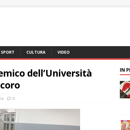
SPORT
CULTURA
VIDEO
emico dell’Università
IN 
icoro
ra
0