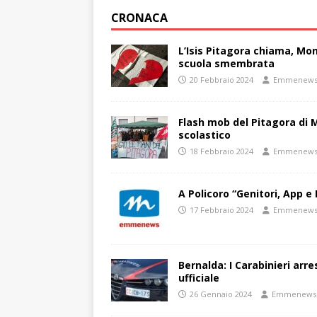
CRONACA
L’Isis Pitagora chiama, Mon
scuola smembrata
20 Febbraio 2024
Emmenew
Flash mob del Pitagora di
scolastico
18 Febbraio 2024
Emmenew
A Policoro “Genitori, App e 
17 Febbraio 2024
Emmenew
Bernalda: I Carabinieri arr
ufficiale
26 Gennaio 2024
Emmenews