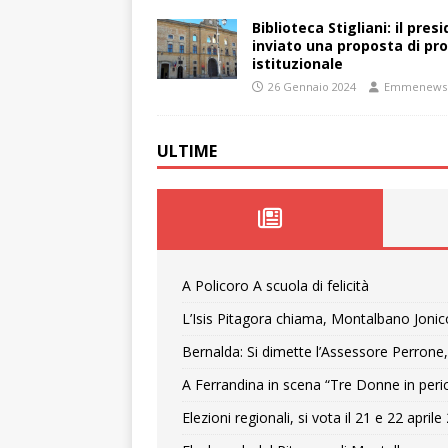
Biblioteca Stigliani: il pre
inviato una proposta di pro
istituzionale
26 Gennaio 2024
Emmenews
ULTIME
A Policoro A scuola di felicità
L’Isis Pitagora chiama, Montalbano Jonic
Bernalda: Si dimette l’Assessore Perrone,
A Ferrandina in scena “Tre Donne in peri
Elezioni regionali, si vota il 21 e 22 april