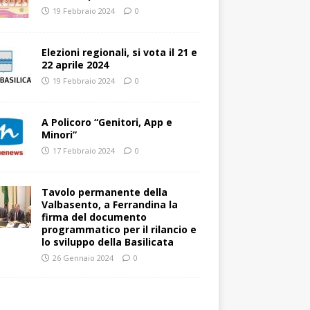
19 Febbraio 2024
0
Elezioni regionali, si vota il 21 e
22 aprile 2024
19 Febbraio 2024
0
A Policoro “Genitori, App e
Minori”
17 Febbraio 2024
0
Tavolo permanente della
Valbasento, a Ferrandina la
firma del documento
programmatico per il rilancio e
lo sviluppo della Basilicata
26 Gennaio 2024
0