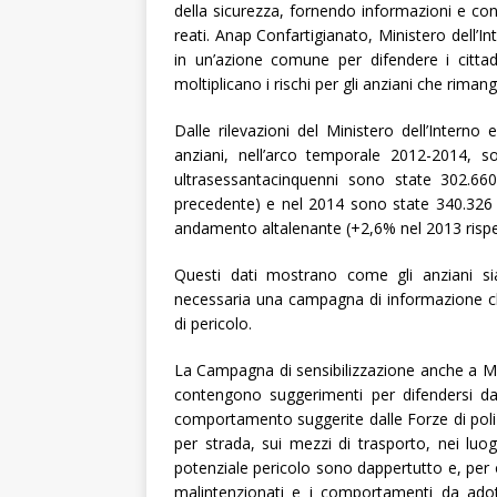
della sicurezza, fornendo informazioni e consi
reati. Anap Confartigianato, Ministero dell’In
in un’azione comune per difendere i cittadi
moltiplicano i rischi per gli anziani che riman
Dalle rilevazioni del Ministero dell’Intern
anziani, nell’arco temporale 2012-2014, s
ultrasessantacinquenni sono state 302.66
precedente) e nel 2014 sono state 340.326 (
andamento altalenante (+2,6% nel 2013 rispet
Questi dati mostrano come gli anziani si
necessaria una campagna di informazione che f
di pericolo.
La Campagna di sensibilizzazione anche a M
contengono suggerimenti per difendersi dai r
comportamento suggerite dalle Forze di polizi
per strada, sui mezzi di trasporto, nei luog
potenziale pericolo sono dappertutto e, per o
malintenzionati e i comportamenti da adott