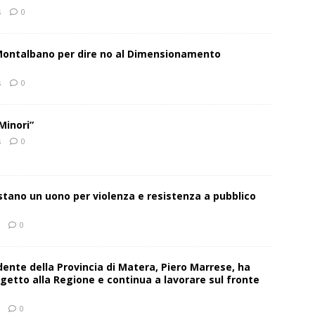
s
0
 Montalbano per dire no al Dimensionamento
s
0
Minori”
s
0
estano un uono per violenza e resistenza a pubblico
0
sidente della Provincia di Matera, Piero Marrese, ha
getto alla Regione e continua a lavorare sul fronte
0