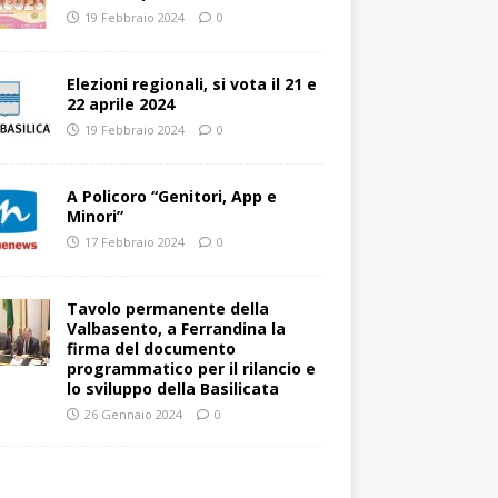
19 Febbraio 2024
0
Elezioni regionali, si vota il 21 e
22 aprile 2024
19 Febbraio 2024
0
A Policoro “Genitori, App e
Minori”
17 Febbraio 2024
0
Tavolo permanente della
Valbasento, a Ferrandina la
firma del documento
programmatico per il rilancio e
lo sviluppo della Basilicata
26 Gennaio 2024
0