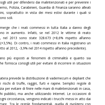
gli utili per difendersi dai malintenzionati e per prevenire i
terno, Polizia, Carabinieri, Guardia di Finanza saranno alleati
ni, soprattutto in vista dei mesi estivi durante i quali si
gono soli.
o emerge che i reati commessi in tutta Italia a danno degli
ono in aumento. Infatti, se nel 2012 le vittime di reato
0, nel 2013 sono state 328.673 (+8,6% rispetto all’anno
+3,5%). Di contro, i reati commessi in Italia registrano un
to al 2012, -3,9% nel 2014 rispetto all’anno precedente).
ano più esposti ai fenomeni di criminalità e quanto sia
ornisca consigli utili per evitare di incorrere in situazioni
atera prevede la distribuzione di vademecum e depliant che
ischi di truffe, raggiri, furti e rapine. Semplici regole di
a per evitare di finire nelle mani di malintenzionati in casa,
hi pubblici, ma anche utilizzando Internet. Le occasioni di
gni circostanza, vengono indicati i trucchi messi in atto dai
are. Tra le regole fondamentali, quella di rivolgersi con