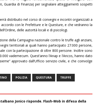
nieri, Guardia di Finanza) per segnalare atteggiamenti sospetti
errà distribuito nel corso di convegni e incontri organizzati a
in accordo con le Prefetture e le Questure, e che vedranno la
l’Ordine, delle autorità locali e di psicologi.
ione della Campagna nazionale contro le truffe agli anziani,
gni territoriali ai quali hanno partecipato 27.000 persone,
ale con la partecipazione di oltre 800 persone. Inoltre sono
 di 50.000 vademecum. Quest’anno l’Anap e l’Ancos, hanno dato
insieme” approvato dall’Ufficio servizio civile, e che coinvolge
TINO
POLIZIA
QUESTURA
TRUFFE
talbano Jonico risponde. Flash-Mob in difesa della