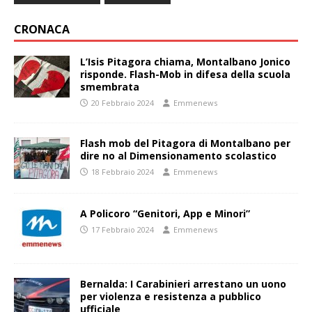
CRONACA
L’Isis Pitagora chiama, Montalbano Jonico
risponde. Flash-Mob in difesa della scuola
smembrata
20 Febbraio 2024
Emmenews
Flash mob del Pitagora di Montalbano per
dire no al Dimensionamento scolastico
18 Febbraio 2024
Emmenews
A Policoro “Genitori, App e Minori”
17 Febbraio 2024
Emmenews
Bernalda: I Carabinieri arrestano un uono
per violenza e resistenza a pubblico
ufficiale