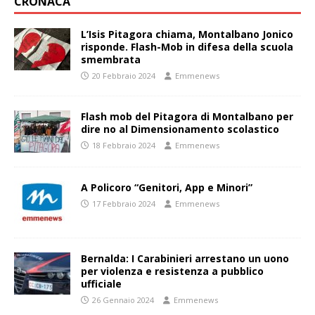
CRONACA
L’Isis Pitagora chiama, Montalbano Jonico
risponde. Flash-Mob in difesa della scuola
smembrata
20 Febbraio 2024
Emmenews
Flash mob del Pitagora di Montalbano per
dire no al Dimensionamento scolastico
18 Febbraio 2024
Emmenews
A Policoro “Genitori, App e Minori”
17 Febbraio 2024
Emmenews
Bernalda: I Carabinieri arrestano un uono
per violenza e resistenza a pubblico
ufficiale
26 Gennaio 2024
Emmenews