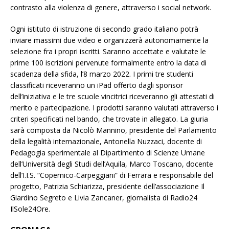
contrasto alla violenza di genere, attraverso i social network.
Ogni istituto di istruzione di secondo grado italiano potrà
inviare massimi due video e organizzerà autonomamente la
selezione fra i propri iscritti. Saranno accettate e valutate le
prime 100 iscrizioni pervenute formalmente entro la data di
scadenza della sfida, l’8 marzo 2022. I primi tre studenti
classificati riceveranno un iPad offerto dagli sponsor
dell’iniziativa e le tre scuole vincitrici riceveranno gli attestati di
merito e partecipazione. I prodotti saranno valutati attraverso i
criteri specificati nel bando, che trovate in allegato. La giuria
sarà composta da Nicolò Mannino, presidente del Parlamento
della legalità internazionale, Antonella Nuzzaci, docente di
Pedagogia sperimentale al Dipartimento di Scienze Umane
dell’Università degli Studi dell’Aquila, Marco Toscano, docente
dell’I.I.S. “Copernico-Carpeggiani” di Ferrara e responsabile del
progetto, Patrizia Schiarizza, presidente dell’associazione Il
Giardino Segreto e Livia Zancaner, giornalista di Radio24
IlSole24Ore.