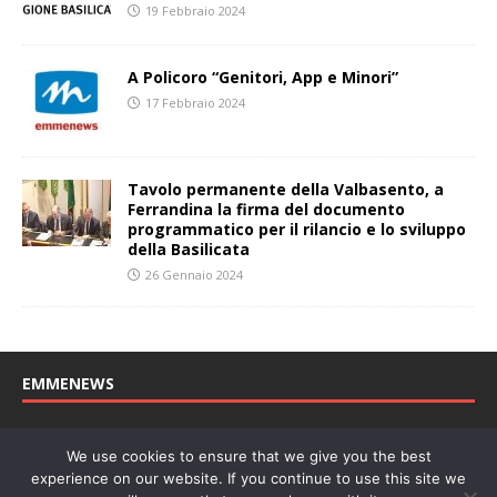
19 Febbraio 2024
A Policoro “Genitori, App e Minori”
17 Febbraio 2024
Tavolo permanente della Valbasento, a
Ferrandina la firma del documento
programmatico per il rilancio e lo sviluppo
della Basilicata
26 Gennaio 2024
EMMENEWS
Testata registrata al Tribunale di Matera, reg. n. 04/2011 del
We use cookies to ensure that we give you the best
27/04/2011. Direttore Responsabile: Concetta Monzo, Editore: Deah
experience on our website. If you continue to use this site we
soc. coop. P. Iva: 01219430772