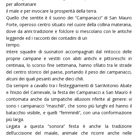
per allontanare
il male e per invocare la prosperità della terra.
Quello che sentite è il suono dei “Campanacci” di San Mauro
Forte, operoso centro situato nel cuore della collina materana,
dove da anni tradizione e folclore si mescolano con le antiche
leggende ed i racconti dei contadini di un
tempo.
Intere squadre di suonatori accompagnati dal rintocco delle
proprie campane e vestiti con abiti antichi e pittoreschi: in
centinaia, lo scorso fine settimana, hanno sfilato tra le strade
del centro storico del paese, portando il peso dei campanacci,
alcuni dei quali pesanti anche dieci chili.
Da sempre a cavallo tra i festeggiamenti di San’Antonio Abate
e l’inizio del Carnevale, la festa dei Campanacci a San Mauro è
contornata anche da simpatiche allusioni riferite al genere: vi
sono i campanacci “maschili”, che sono più lunghi ed hanno il
batacchio visibile, e quelli “femminili”, con una conformazione
più larga.
Legata a questa “sonora” festa è anche la tradizione
dell’uccisione del maiale, animale che ricorre anche nelle