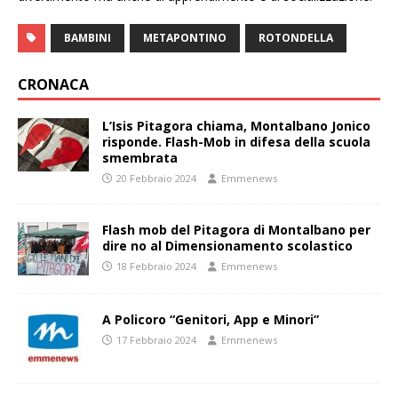
BAMBINI
METAPONTINO
ROTONDELLA
CRONACA
L’Isis Pitagora chiama, Montalbano Jonico
risponde. Flash-Mob in difesa della scuola
smembrata
20 Febbraio 2024
Emmenews
Flash mob del Pitagora di Montalbano per
dire no al Dimensionamento scolastico
18 Febbraio 2024
Emmenews
A Policoro “Genitori, App e Minori”
17 Febbraio 2024
Emmenews