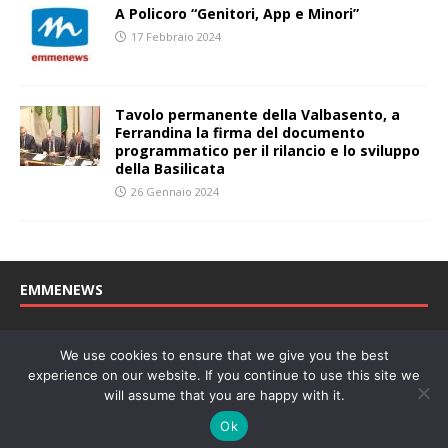
A Policoro “Genitori, App e Minori”
17 Febbraio 2024
Tavolo permanente della Valbasento, a
Ferrandina la firma del documento
programmatico per il rilancio e lo sviluppo
della Basilicata
26 Gennaio 2024
EMMENEWS
Testata registrata al Tribunale di Matera, reg. n. 04/2011 del
We use cookies to ensure that we give you the best
27/04/2011. Direttore Responsabile: Concetta Monzo, Editore: Deah
experience on our website. If you continue to use this site we
soc. coop. P. Iva: 01219430772
will assume that you are happy with it.
Website powered by
Welan
, un marchio di
WeNetwork SRL
Ok