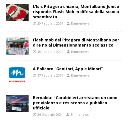
L’Isis Pitagora chiama, Montalbano Jonico
risponde. Flash-Mob in difesa della scuola
smembrata
20 Febbraio 2024
Emmenews
Flash mob del Pitagora di Montalbano per
dire no al Dimensionamento scolastico
18 Febbraio 2024
Emmenews
A Policoro “Genitori, App e Minori”
17 Febbraio 2024
Emmenews
Bernalda: I Carabinieri arrestano un uono
per violenza e resistenza a pubblico
ufficiale
26 Gennaio 2024
Emmenews