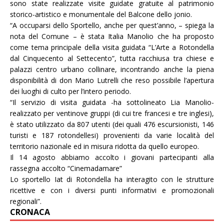
sono state realizzate visite guidate gratuite al patrimonio
storico-artistico e monumentale del Balcone dello jonio.
“A occuparsi dello Sportello, anche per quest’anno, – spiega la
nota del Comune – è stata Italia Manolio che ha proposto
come tema principale della visita guidata “L’Arte a Rotondella
dal Cinquecento al Settecento”, tutta racchiusa tra chiese e
palazzi centro urbano collinare, incontrando anche la piena
disponibilità di don Mario Lutrelli che reso possibile l’apertura
dei luoghi di culto per l’intero periodo.
“Il servizio di visita guidata -ha sottolineato Lia Manolio-
realizzato per ventinove gruppi (di cui tre francesi e tre inglesi),
è stato utilizzato da 807 utenti (dei quali 476 escursionisti, 146
turisti e 187 rotondellesi) provenienti da varie località del
territorio nazionale ed in misura ridotta da quello europeo.
Il 14 agosto abbiamo accolto i giovani partecipanti alla
rassegna accolto “Cinemadamare”
Lo sportello Iat di Rotondella ha interagito con le strutture
ricettive e con i diversi punti informativi e promozionali
regionali”.
CRONACA