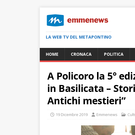
LA WEB TV DEL METAPONTINO
HOME
CRONACA
POLITICA
A Policoro la 5° ed
in Basilicata – Sto
Antichi mestieri”
19 Dicembre 2019
Emmenews
Cul