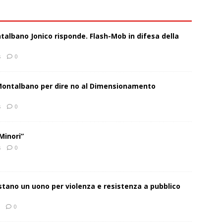
talbano Jonico risponde. Flash-Mob in difesa della
s
0
 Montalbano per dire no al Dimensionamento
s
0
Minori”
s
0
estano un uono per violenza e resistenza a pubblico
0