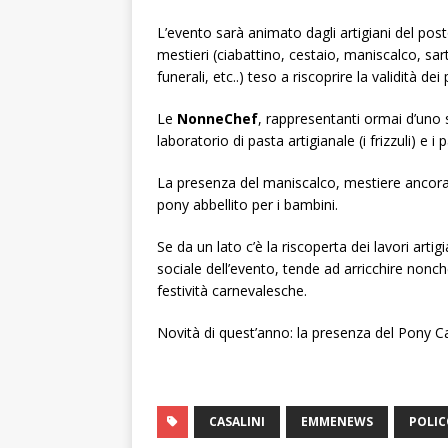
L’evento sarà animato dagli artigiani del po
mestieri (ciabattino, cestaio, maniscalco, sa
funerali, etc..) teso a riscoprire la validità de
Le
NonneChef
, rappresentanti ormai d’uno s
laboratorio di pasta artigianale (i frizzuli) e i p
La presenza del maniscalco, mestiere ancora a
pony abbellito per i bambini.
Se da un lato c’è la riscoperta dei lavori artigia
sociale dell’evento, tende ad arricchire nonché 
festività carnevalesche.
Novità di quest’anno: la presenza del Pony Ca
CASALINI
EMMENEWS
POLI