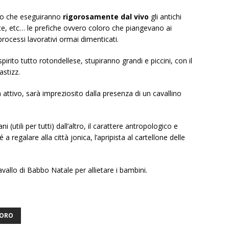
sto che eseguiranno
rigorosamente dal vivo
gli antichi
rte, etc… le prefiche ovvero coloro che piangevano ai
i processi lavorativi ormai dimenticati.
pirito tutto rotondellese, stupiranno grandi e piccini, con il
astizz.
ttivo, sarà impreziosito dalla presenza di un cavallino
ni (utili per tutti) dall’altro, il carattere antropologico e
a regalare alla città jonica, l’apripista al cartellone delle
vallo di Babbo Natale per allietare i bambini.
CORO