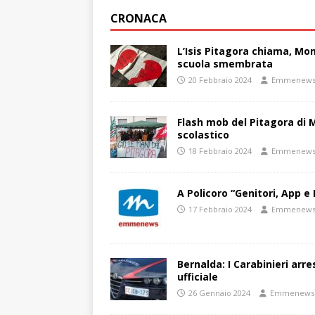
CRONACA
L’Isis Pitagora chiama, Mon
scuola smembrata
20 Febbraio 2024
Emmenew
Flash mob del Pitagora di
scolastico
18 Febbraio 2024
Emmenew
A Policoro “Genitori, App e 
17 Febbraio 2024
Emmenew
Bernalda: I Carabinieri arr
ufficiale
26 Gennaio 2024
Emmenews