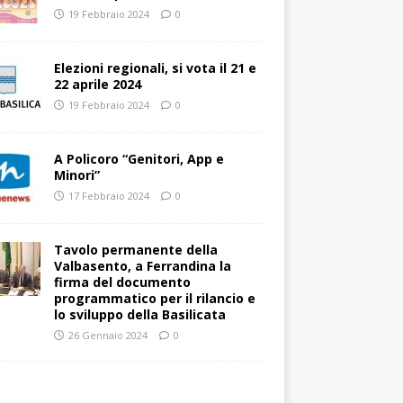
19 Febbraio 2024
0
Elezioni regionali, si vota il 21 e
22 aprile 2024
19 Febbraio 2024
0
A Policoro “Genitori, App e
Minori”
17 Febbraio 2024
0
Tavolo permanente della
Valbasento, a Ferrandina la
firma del documento
programmatico per il rilancio e
lo sviluppo della Basilicata
26 Gennaio 2024
0