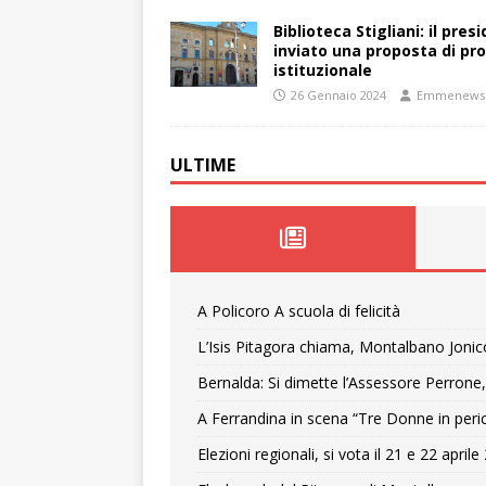
Biblioteca Stigliani: il pre
inviato una proposta di pro
istituzionale
26 Gennaio 2024
Emmenews
ULTIME
A Policoro A scuola di felicità
L’Isis Pitagora chiama, Montalbano Jonic
Bernalda: Si dimette l’Assessore Perrone,
A Ferrandina in scena “Tre Donne in peri
Elezioni regionali, si vota il 21 e 22 april