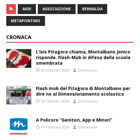
AIDE
ASSOCIAZIONE
BERNALDA
METAPONTINO
CRONACA
L’Isis Pitagora chiama, Montalbano Jonico
risponde. Flash-Mob in difesa della scuola
smembrata
20 Febbraio 2024
Emmenews
Flash mob del Pitagora di Montalbano per
dire no al Dimensionamento scolastico
18 Febbraio 2024
Emmenews
A Policoro “Genitori, App e Minori”
17 Febbraio 2024
Emmenews