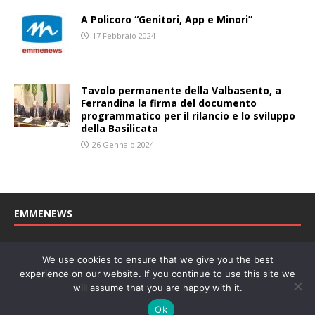
A Policoro “Genitori, App e Minori”
17 Febbraio 2024
Tavolo permanente della Valbasento, a
Ferrandina la firma del documento
programmatico per il rilancio e lo sviluppo
della Basilicata
26 Gennaio 2024
EMMENEWS
Testata registrata al Tribunale di Matera, reg. n. 04/2011 del
We use cookies to ensure that we give you the best
27/04/2011. Direttore Responsabile: Concetta Monzo, Editore: Deah
experience on our website. If you continue to use this site we
soc. coop. P. Iva: 01219430772
will assume that you are happy with it.
Website powered by
Welan
, un marchio di
WeNetwork SRL
Ok