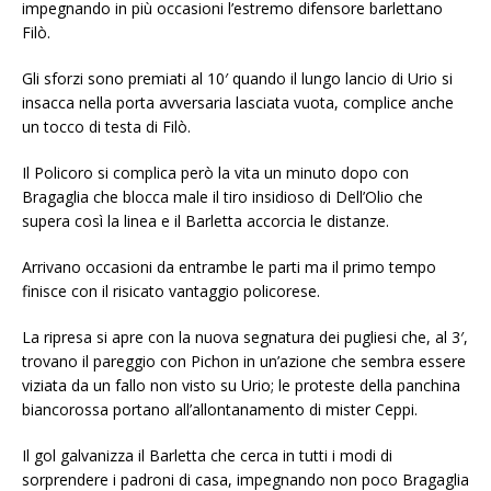
impegnando in più occasioni l’estremo difensore barlettano
Filò.
Gli sforzi sono premiati al 10′ quando il lungo lancio di Urio si
insacca nella porta avversaria lasciata vuota, complice anche
un tocco di testa di Filò.
Il Policoro si complica però la vita un minuto dopo con
Bragaglia che blocca male il tiro insidioso di Dell’Olio che
supera così la linea e il Barletta accorcia le distanze.
Arrivano occasioni da entrambe le parti ma il primo tempo
finisce con il risicato vantaggio policorese.
La ripresa si apre con la nuova segnatura dei pugliesi che, al 3′,
trovano il pareggio con Pichon in un’azione che sembra essere
viziata da un fallo non visto su Urio; le proteste della panchina
biancorossa portano all’allontanamento di mister Ceppi.
Il gol galvanizza il Barletta che cerca in tutti i modi di
sorprendere i padroni di casa, impegnando non poco Bragaglia