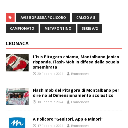
AVIS BORUSSIA POLICORO
CALCIO A 5
CAMPIONATO
METAPONTINO
SERIE A/2
CRONACA
L’Isis Pitagora chiama, Montalbano Jonico
risponde. Flash-Mob in difesa della scuola
smembrata
20 Febbraio 2024
Emmenews
Flash mob del Pitagora di Montalbano per
dire no al Dimensionamento scolastico
18 Febbraio 2024
Emmenews
A Policoro “Genitori, App e Minori”
17 Febbraio 2024
Emmenews