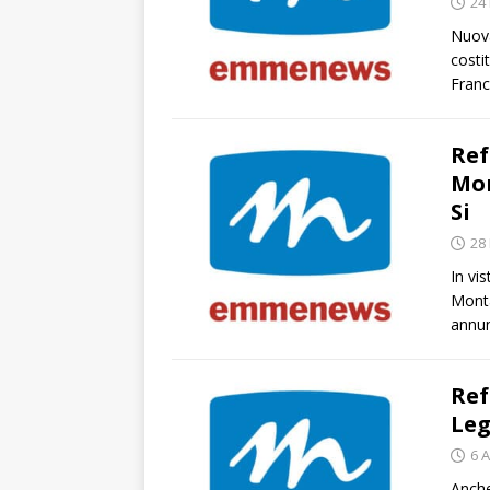
24
Nuova
costi
Franc
Ref
Mon
Si
28
In vi
Monta
annun
Ref
Leg
6 A
Anche