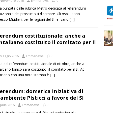
 Novembre 2016
Emmenews
0
 puntata dalle rubrica Metrò dedicata al referendum
tuzionale del prossimo 4 dicembre. Gli ospiti sono
esco Mitidieri, per le ragioni del Si, e Ivano
[…]
erendum costituzionale: anche a
talbano costituito il comitato per il
 Maggio 2016
Emmenews
0
sta del referendum costituzionale di ottobre, anche a
lbano Jonico sarà costituito il comitato per il Si. Ad
ciarlo con una nota stampa è
[…]
erendum: domerica iniziativa di
ambiente PIsticci a favore del SI
prile 2016
Emmenews
0
 il circolo Legambiente di Pisticci partecipa alla