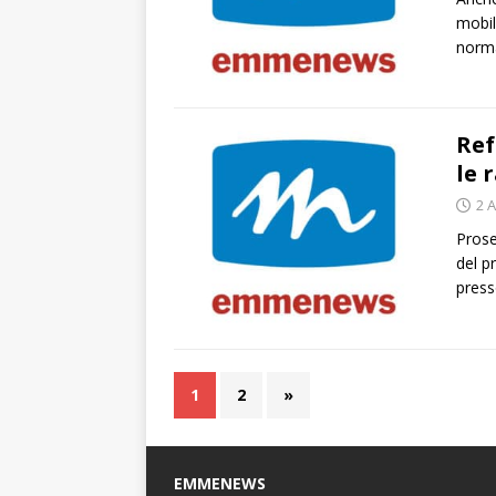
mobil
norma
Ref
le 
2 A
Prose
del p
press
1
2
»
EMMENEWS