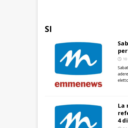
SI
Sab
per
10
Sabat
adere
elett
La 
ref
4 d