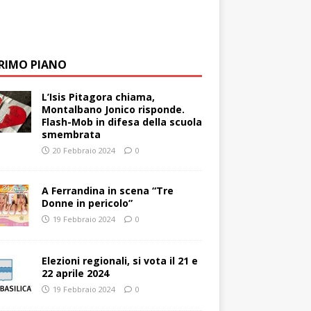
PRIMO PIANO
L’Isis Pitagora chiama,
Montalbano Jonico risponde.
Flash-Mob in difesa della scuola
smembrata
20 Febbraio 2024
0
A Ferrandina in scena “Tre
Donne in pericolo”
19 Febbraio 2024
0
Elezioni regionali, si vota il 21 e
22 aprile 2024
19 Febbraio 2024
0