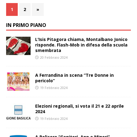
1
2
»
IN PRIMO PIANO
L’Isis Pitagora chiama, Montalbano Jonico
risponde. Flash-Mob in difesa della scuola
smembrata
20 Febbraio 2024
A Ferrandina in scena “Tre Donne in
pericolo”
19 Febbraio 2024
Elezioni regionali, si vota il 21 e 22 aprile
2024
19 Febbraio 2024
A Policoro “Genitori, App e Minori”