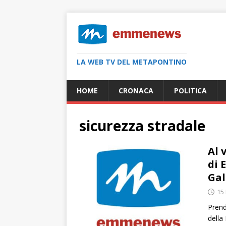
LA WEB TV DEL METAPONTINO
HOME
CRONACA
POLITICA
sicurezza stradale
Al 
di 
Gal
15
Prend
della