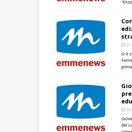
“Enzo
Con
edi
str
21
Si è 
Fermi
prima
Gio
pre
edu
20
Giove
del L
conse