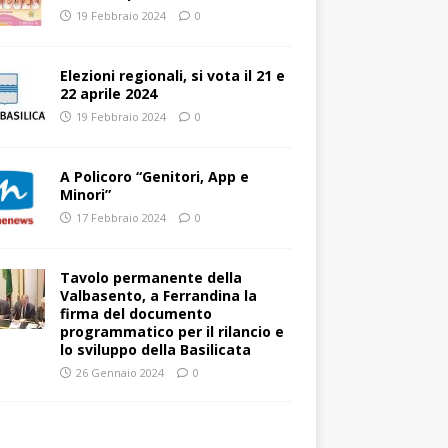
19 Febbraio 2024
0
Elezioni regionali, si vota il 21 e
22 aprile 2024
19 Febbraio 2024
0
A Policoro “Genitori, App e
Minori”
17 Febbraio 2024
0
Tavolo permanente della
Valbasento, a Ferrandina la
firma del documento
programmatico per il rilancio e
lo sviluppo della Basilicata
26 Gennaio 2024
0