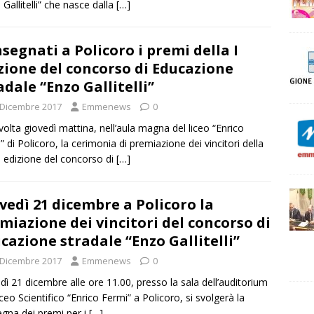
 Gallitelli” che nasce dalla
[…]
segnati a Policoro i premi della I
zione del concorso di Educazione
adale “Enzo Gallitelli”
 Dicembre 2017
Emmenews
0
svolta giovedì mattina, nell’aula magna del liceo “Enrico
” di Policoro, la cerimonia di premiazione dei vincitori della
 edizione del concorso di
[…]
vedì 21 dicembre a Policoro la
miazione dei vincitori del concorso di
cazione stradale “Enzo Gallitelli”
 Dicembre 2017
Emmenews
0
dì 21 dicembre alle ore 11.00, presso la sala dell’auditorium
iceo Scientifico “Enrico Fermi” a Policoro, si svolgerà la
gna dei premi per i
[…]