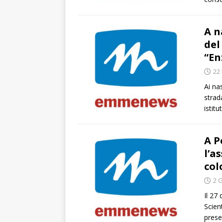
A n
del
“En
22
Ai na
strad
istitu
A P
l’a
col
2 
Il 27
Scien
prese