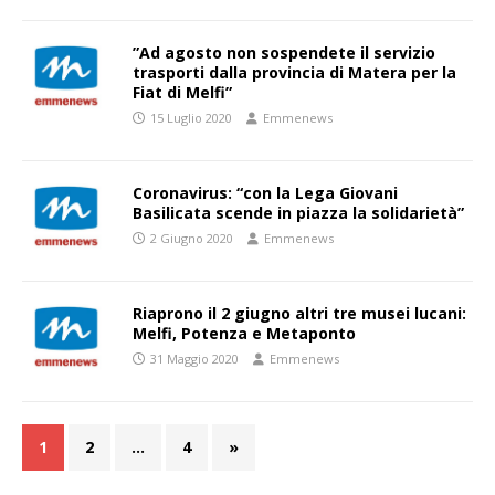
”Ad agosto non sospendete il servizio
trasporti dalla provincia di Matera per la
Fiat di Melfi”
15 Luglio 2020
Emmenews
Coronavirus: “con la Lega Giovani
Basilicata scende in piazza la solidarietà”
2 Giugno 2020
Emmenews
Riaprono il 2 giugno altri tre musei lucani:
Melfi, Potenza e Metaponto
31 Maggio 2020
Emmenews
1
2
…
4
»