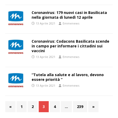
Coronavirus: 179 nuovi casi in Basilicata
nella giornata di lunedì 12 aprile
13 Aprile 2021
Emmenews
Coronavirus: Codacons Basilicata scende
in campo per informare i cittadini sui
vaccini
13 Aprile 2021
Emmenews
“Tutela alla salute e al lavoro, devono
essere priorità “
13 Aprile 2021
Emmenews
«
1
2
3
4
…
239
»