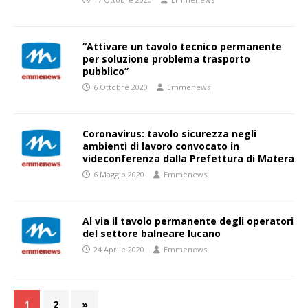
“Attivare un tavolo tecnico permanente
per soluzione problema trasporto
pubblico”
6 Ottobre 2020
Emmenews
Coronavirus: tavolo sicurezza negli
ambienti di lavoro convocato in
videconferenza dalla Prefettura di Matera
6 Maggio 2020
Emmenews
Al via il tavolo permanente degli operatori
del settore balneare lucano
24 Aprile 2020
Emmenews
1
2
»