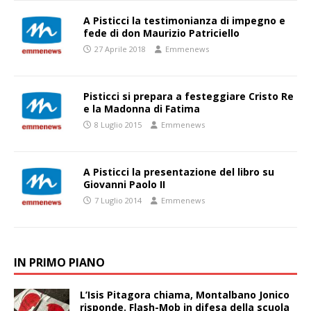
A Pisticci la testimonianza di impegno e
fede di don Maurizio Patriciello
27 Aprile 2018
Emmenews
Pisticci si prepara a festeggiare Cristo Re
e la Madonna di Fatima
8 Luglio 2015
Emmenews
A Pisticci la presentazione del libro su
Giovanni Paolo II
7 Luglio 2014
Emmenews
IN PRIMO PIANO
L’Isis Pitagora chiama, Montalbano Jonico
risponde. Flash-Mob in difesa della scuola