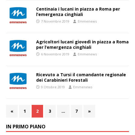
Centinaia i lucani in piazza a Roma per
l’emergenza cinghiali
7 Novembre 2019
Emmenews
Agricoltori lucani giovedì in piazza a Roma
per l’emergenza cinghiali
6 Novembre 2019
Emmenews
Ricevuto a Tursi il comandante regionale
dei Carabinieri Forestali
9 Ottobre 2019
Emmenews
«
1
2
3
…
7
»
IN PRIMO PIANO