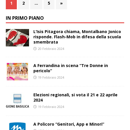
1
2
…
5
»
IN PRIMO PIANO
L’Isis Pitagora chiama, Montalbano Jonico
risponde. Flash-Mob in difesa della scuola
smembrata
20 Febbraio 2024
A Ferrandina in scena “Tre Donne in
pericolo”
19 Febbraio 2024
Elezioni regionali, si vota il 21 e 22 aprile
2024
19 Febbraio 2024
A Policoro “Genitori, App e Minori”