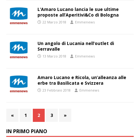
L’Amaro Lucano lancia le sue ultime
proposte all’Aperitivi&Co di Bologna
22 Marzo 2018
Emmenews
Un angolo di Lucania nell’outlet di
Serravalle
13 Marzo 2018
Emmenews
Amaro Lucano e Ricola, un’alleanza alle
erbe tra Basilicata e Svizzera
23 Febbraio 2018
Emmenews
«
1
2
3
»
IN PRIMO PIANO