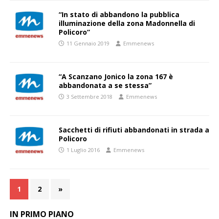
“In stato di abbandono la pubblica
illuminazione della zona Madonnella di
Policoro”
11 Gennaio 2019
Emmenews
“A Scanzano Jonico la zona 167 è
abbandonata a se stessa”
3 Settembre 2018
Emmenews
Sacchetti di rifiuti abbandonati in strada a
Policoro
1 Luglio 2016
Emmenews
1
2
»
IN PRIMO PIANO