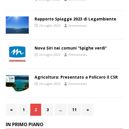
Rapporto Spiagge 2023 di Legambiente
26 Luglio 2023
Emmenews
Nova Siri nei comuni “Spighe verdi”
26 Luglio 2023
Emmenews
Agricoltura: Presentato a Policoro il CSR
26 Luglio 2023
Emmenews
«
1
2
3
…
11
»
IN PRIMO PIANO