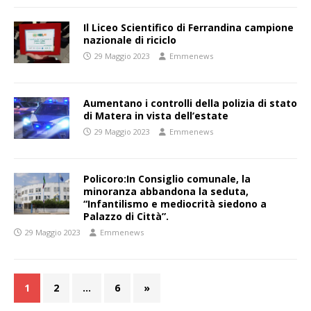
Il Liceo Scientifico di Ferrandina campione
nazionale di riciclo
29 Maggio 2023
Emmenews
Aumentano i controlli della polizia di stato
di Matera in vista dell‘estate
29 Maggio 2023
Emmenews
Policoro:In Consiglio comunale, la
minoranza abbandona la seduta,
“Infantilismo e mediocrità siedono a
Palazzo di Città”.
29 Maggio 2023
Emmenews
1
2
…
6
»