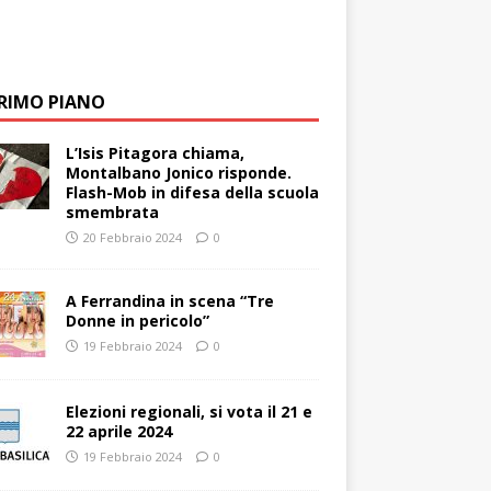
PRIMO PIANO
L’Isis Pitagora chiama,
Montalbano Jonico risponde.
Flash-Mob in difesa della scuola
smembrata
20 Febbraio 2024
0
A Ferrandina in scena “Tre
Donne in pericolo”
19 Febbraio 2024
0
Elezioni regionali, si vota il 21 e
22 aprile 2024
19 Febbraio 2024
0