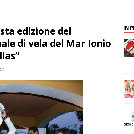
sta edizione del
IN 
le di vela del Mar Ionio
llas”
0