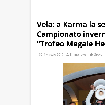
Vela: a Karma la se
Campionato inverna
“Trofeo Megale He
4 Maggio 2017
Emmenews
Sport