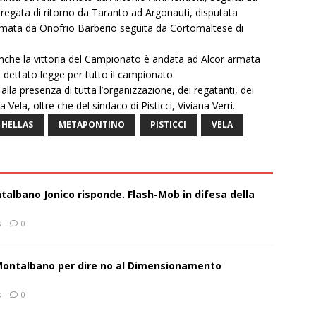
egata di ritorno da Taranto ad Argonauti, disputata
armata da Onofrio Barberio seguita da Cortomaltese di
Bianche la vittoria del Campionato è andata ad Alcor armata
dettato legge per tutto il campionato.
la presenza di tutta l’organizzazione, dei regatanti, dei
a Vela, oltre che del sindaco di Pisticci, Viviana Verri.
 HELLAS
METAPONTINO
PISTICCI
VELA
talbano Jonico risponde. Flash-Mob in difesa della
s
0
 Montalbano per dire no al Dimensionamento
s
0