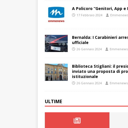
A Policoro “Genitori, App e 
17 Febbraio 2024
Emmenew
Bernalda: I Carabinieri arr
ufficiale
26 Gennaio 2024
Emmenews
Biblioteca Stigliani: il pre
inviato una proposta di pro
istituzionale
26 Gennaio 2024
Emmenews
ULTIME