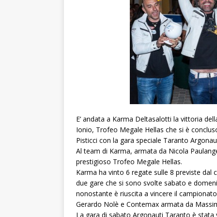
E’ andata a Karma Deltasalotti la vittoria de
Ionio, Trofeo Megale Hellas che si è conclus
Pisticci con la gara speciale Taranto Argonaut
Al team di Karma, armata da Nicola Paulangel
prestigioso Trofeo Megale Hellas.
Karma ha vinto 6 regate sulle 8 previste dal
due gare che si sono svolte sabato e domenic
nonostante è riuscita a vincere il campionat
Gerardo Nolè e Contemax armata da Massimi
La gara di sabato Argonauti Taranto è stata