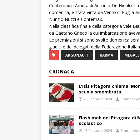
Contemax e Ameta di Antonio De Nicolò. La r
domenica, è stata vinta da Vento di Puglia 
Nunzio Nuzzi e Contemax.
Nella classifica finale della categoria Vele 
da Gaetano Grieco la cui imbarcazione aveva 
Le premiazioni si sono svolte domenica sera al
giudici e dei delegati della Federazione Italian
ARGONAUTI
KARMA
MEGALE
CRONACA
L’Isis Pitagora chiama, Mon
scuola smembrata
20 Febbraio 2024
Emmenew
Flash mob del Pitagora di
scolastico
18 Febbraio 2024
Emmenew