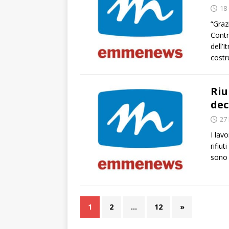
18
“Graz
Contr
dell’
cost
Riu
dec
27 
I lav
rifiut
sono 
1
2
…
12
»