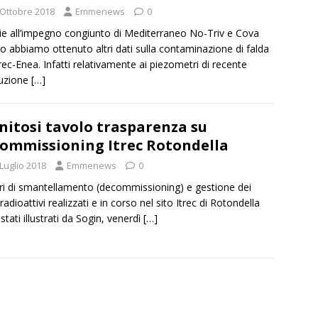
 Ottobre 2018
Emmenews
0
ie all’impegno congiunto di Mediterraneo No-Triv e Cova
o abbiamo ottenuto altri dati sulla contaminazione di falda
Itrec-Enea. Infatti relativamente ai piezometri di recente
ruzione
[…]
nitosi tavolo trasparenza su
ommissioning Itrec Rotondella
Luglio 2018
Emmenews
0
ori di smantellamento (decommissioning) e gestione dei
i radioattivi realizzati e in corso nel sito Itrec di Rotondella
stati illustrati da Sogin, venerdì
[…]