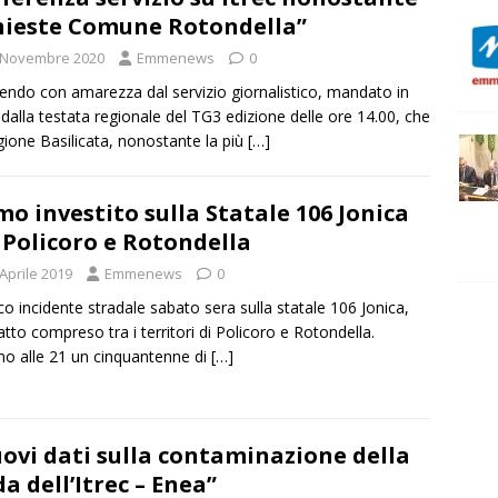
hieste Comune Rotondella”
 Novembre 2020
Emmenews
0
endo con amarezza dal servizio giornalistico, mandato in
dalla testata regionale del TG3 edizione delle ore 14.00, che
gione Basilicata, nonostante la più
[…]
o investito sulla Statale 106 Jonica
 Policoro e Rotondella
Aprile 2019
Emmenews
0
co incidente stradale sabato sera sulla statale 106 Jonica,
ratto compreso tra i territori di Policoro e Rotondella.
no alle 21 un cinquantenne di
[…]
ovi dati sulla contaminazione della
da dell’Itrec – Enea”