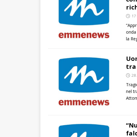
ric
17
“Appr
onda 
la Re
Uom
tra
28 
Tragi
nel t
Attor
“Nu
fal