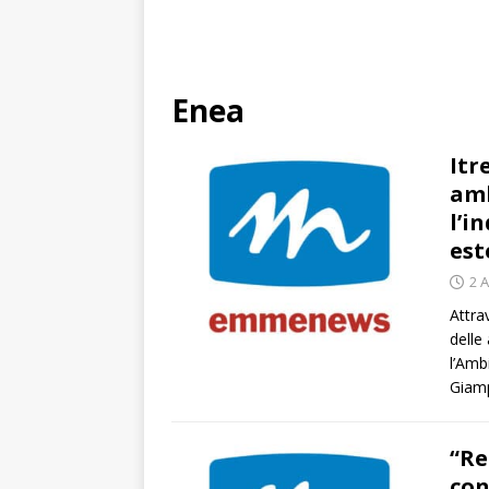
Enea
Itr
amb
l’i
est
2 A
Attra
delle
l’Amb
Giam
“Re
con