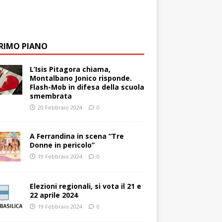
PRIMO PIANO
L’Isis Pitagora chiama,
Montalbano Jonico risponde.
Flash-Mob in difesa della scuola
smembrata
20 Febbraio 2024
0
A Ferrandina in scena “Tre
Donne in pericolo”
19 Febbraio 2024
0
Elezioni regionali, si vota il 21 e
22 aprile 2024
19 Febbraio 2024
0