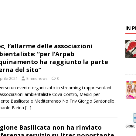
IN 
ec, l’allarme delle associazioni
ientaliste: “per l’Arpab
nquinamento ha raggiunto la parte
erna del sito”
prile 2021
Emmenews
0
verso un evento organizzato in streaming i rappresentanti
 associazioni ambientaliste Cova Contro, Medici per
iente Basilicata e Mediterraneo No Triv Giorgio Santoriello,
paolo Farina
[…]
gione Basilicata non ha rinviato
ferenza servizio su Itrec nonostante