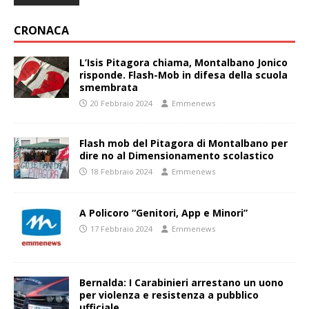
CRONACA
L’Isis Pitagora chiama, Montalbano Jonico
risponde. Flash-Mob in difesa della scuola
smembrata
20 Febbraio 2024
Emmenews
Flash mob del Pitagora di Montalbano per
dire no al Dimensionamento scolastico
18 Febbraio 2024
Emmenews
A Policoro “Genitori, App e Minori”
17 Febbraio 2024
Emmenews
Bernalda: I Carabinieri arrestano un uono
per violenza e resistenza a pubblico
ufficiale